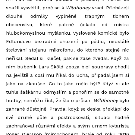
snažil vysvětlit, proč se k
Wildhoney
vrací. Přicházejí
dlouhé odmlky vyplněné trapným tichem
obecenstva, které patrně čekalo od mistra
hlubokomyslnou myšlenku. Vysloveně komické bylo
Edlundovo bezradné chození po pódiu, neustálé
štelování stojanu mikrofonu, do kterého stejně nic
neříkal. Sedal si, klečel, pak se zase zvedal. Když za
ním bubeník Lars Sköld zpoza bicí soupravy chodil
na jeviště a cosi mu říkal do ucha, připadal jsem si
jako na zkoušce. Co to jako mělo být? Když si ale
tuhle šaškárnu odmyslím a ponořím se do samotné
hudby, nemůžu říct, že šlo o průser.
Wildhoney
bylo
zahrané důstojně. Pravda, když se deska překlápí do
své druhé půle a postrockovatí, situaci hodně
zachraňoval různými efekty a svým umem kytarista
Roger Öjersson (mimochodem, hraje od roku 2016