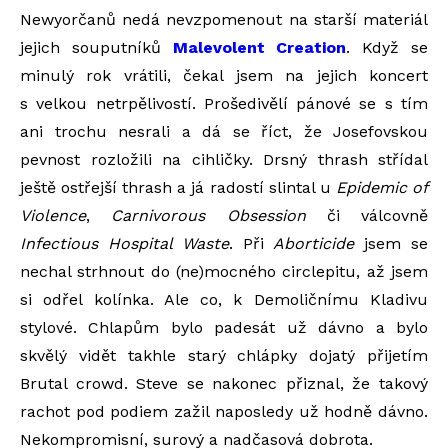
Newyorčanů nedá nevzpomenout na starší materiál
jejich souputníků
Malevolent Creation
. Když se
minulý rok vrátili, čekal jsem na jejich koncert
s velkou netrpělivostí. Prošedivělí pánové se s tím
ani trochu nesrali a dá se říct, že Josefovskou
pevnost rozložili na cihličky. Drsný thrash střídal
ještě ostřejší thrash a já radostí slintal u
Epidemic of
Violence
,
Carnivorous Obsession
či válcovně
Infectious Hospital Waste
. Při
Aborticide
jsem se
nechal strhnout do (ne)mocného circlepitu, až jsem
si odřel kolínka. Ale co, k Demoličnímu Kladivu
stylové. Chlapům bylo padesát už dávno a bylo
skvělý vidět takhle starý chlápky dojatý přijetím
Brutal crowd. Steve se nakonec přiznal, že takový
rachot pod podiem zažil naposledy už hodně dávno.
Nekompromisní, surový a nadčasová dobrota.