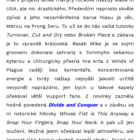
USA, ale nic drastického. Především naprosto skvěle
zpíval a jeho nezaměnitelná barva hlasu je věc,
kterou na Prong žeru. To už se do nás valila tutovky
Turnover
,
Cut and Dry
nebo
Broken Piece
a zábava
je to vpravdě královská. Basák Mike je se svým
groovem dokonale sehraný s Tommyho sekanou
kytarou a chirurgicky přesná hra Arta z Winds of
Plague raději bez komentáře. Koncentrovaná
energie a tvrdý nášlap nejvyšší jakosti určitě
nevyzněl naprázdno, jen bych u takové kapely
očekával větší support fans. Z novinky zazněla
hodně povedená
Divide and Conquer
a v závěsu za
ní notorické hitovky
Whose Fist is This Anyway
a
Snap Your Fingers, Snap Your Neck
. A pak už jen
loučení. Možná jsem očekával lepší atmosféru, ale
koncert jako takový vlastně neměl chybu. Prong po