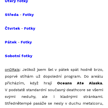
Úterý fotky
Středa
-
Fotky
Čtvrtek
-
Fotky
Pátek
-
Fotky
Sobotní fotky
onDRajs
: Jelikož jsem šel v pátek spát hodně brzo,
poprvé stíhám už dopolední program. Do areálu
přicházím, když hrají
Oceans Ate Alaska
.
V podstatě standardní současný deathcore se všemi
svými neduhy, ale i kladnými stránkami.
Střednětempé pasáže se nesly v duchu metalcoru,