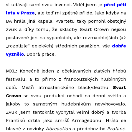
si udávají sami svou invencí. Viděl jsem je
před pěti
lety v Praze
, ale teď mi zpětně přijde, jako kdyby na
BA hrála jiná kapela. Kvartetu taky pomohl obstojný
zvuk a díky tomu, že skladby Svart Crown nejsou
postavené jen na sypanicích, ale rozmáchlejších (až
„rozplizle“ epických) středních pasážích, vše
dobře
vyznělo
. Dobrá práce.
MXL
: Konečně jeden z očekávaných zlatých hřebů
festivalu, a to přímo z francouzských hlubinných
dolů. Mistři atmosférického black/deathu
Svart
Crown
se svou produkcí nehodí na denní světlo a
jakoby to samotným hudebníkům nevyhovovalo.
Zvuk jsem tentokrát vychytal velmi dobrý a tvorba
Frantíků drtila jako smršť Armagedonu. Hrálo se
hlavně z novinky
Abreaction
a předchozího
Profane
.