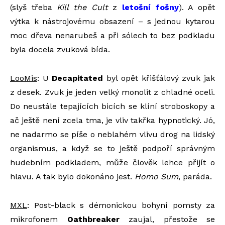
(slyš třeba
Kill the Cult
z
letošní fošny
). A opět
výtka k nástrojovému obsazení – s jednou kytarou
moc dřeva nenarubeš a při sólech to bez podkladu
byla docela zvuková bída.
LooMis
: U
Decapitated
byl opět křišťálový zvuk jak
z desek. Zvuk je jeden velký monolit z chladné oceli.
Do neustále tepajících bicích se klíní stroboskopy a
ač ještě není zcela tma, je vliv takřka hypnotický. Jó,
ne nadarmo se píše o neblahém vlivu drog na lidský
organismus, a když se to ještě podpoří správným
hudebním podkladem, může člověk lehce přijít o
hlavu. A tak bylo dokonáno jest.
Homo Sum
, paráda.
MXL
: Post-black s démonickou bohyní pomsty za
mikrofonem
Oathbreaker
zaujal, přestože se