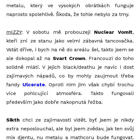
metalu, který ve vysokých obrátkách funguje
naprosto spolehlivě. Škoda, že tohle nebylo za tmy.
mIZZY
: V sobotu mě probouzejí
Nuclear Vomit
,
kteří zní ze stanu jako velmi zábavná tancovačka.
Vstát dříve, i bych na ně do areálu šel, takto jsem se
ale dokopal až na
Svart Crown
. Francouzi do toho
solidně mlátí. V jejich black/deathu je navíc i dost
zajímavých nápadů, co by mohly zaujmout třeba
fandy
Ulcerate
. Oproti nim jim však chybí trochu
více pohlcující atmosféra. Takto fungovali
především jako dobře nakopnutá řežba.
Sikth
chci ze zajímavosti vidět, byť jsem je nikdy
extra neposlouchal, ale byl jsem zvědav, jak ten svůj
mix djentu, nu metalu a mathcoru bude fungovat.