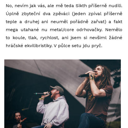
No, nevím jak vás, ale mě teda Sikth příšerně nudili.
Úplně zbyteční dva zpěváci (jeden zpíval příšerně
teple a druhej ani neuměl pořádně zařvat) a fakt
mega utahané nu metal/core odrhovačky. Nemělo
to koule, tlak, rychlost, ani jsem si nevšiml žádné
hráčské ekvilibristiky. V půlce setu jdu pryč.