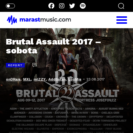
Brutal Assault 2017 –
sobota
REPORT
,
,
,
,
-
onDRajs
MXL
mIZZY
AddSatan
LooMis
23.08.2017