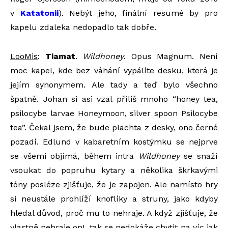
v
Katatonii
). Nebýt jeho, finální resumé by pro
kapelu zdaleka nedopadlo tak dobře.
LooMis
:
Tiamat
.
Wildhoney
. Opus Magnum. Není
moc kapel, kde bez váhání vypálíte desku, která je
jejím synonymem. Ale tady a teď bylo všechno
špatně. Johan si asi vzal příliš mnoho “honey tea,
psilocybe larvae Honeymoon, silver spoon Psilocybe
tea”. Čekal jsem, že bude plachta z desky, ono černé
pozadí. Edlund v kabaretním kostýmku se nejprve
se všemi objímá, během intra
Wildhoney
se snaží
vsoukat do popruhu kytary a několika škrkavými
tóny posléze zjišťuje, že je zapojen. Ale namísto hry
si neustále prohlíží knoflíky a struny, jako kdyby
hledal důvod, proč mu to nehraje. A když zjišťuje, že
vlastně nehraje on!, tak se nedokáže chytit na víc jak