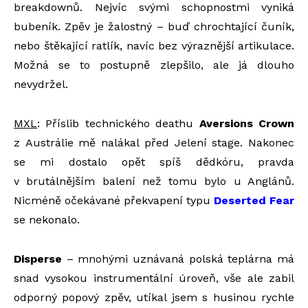
breakdownů. Nejvíc svými schopnostmi vyniká
bubeník. Zpěv je žalostný – buď chrochtající čuník,
nebo štěkající ratlík, navíc bez výraznější artikulace.
Možná se to postupně zlepšilo, ale já dlouho
nevydržel.
MXL
: Příslib technického deathu
Aversions Crown
z Austrálie mě nalákal před Jelení stage. Nakonec
se mi dostalo opět spíš dědkóru, pravda
v brutálnějším balení než tomu bylo u Anglánů.
Nicméně očekávané překvapení typu
Deserted Fear
se nekonalo.
Disperse
– mnohými uznávaná polská teplárna má
snad vysokou instrumentální úroveň, vše ale zabil
odporný popový zpěv, utíkal jsem s husinou rychle