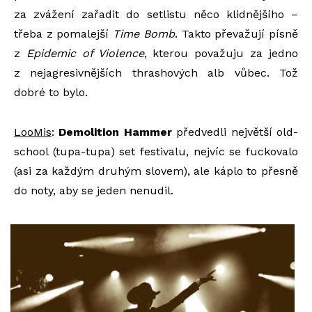
za zvážení zařadit do setlistu něco klidnějšího –
třeba z pomalejší
Time Bomb
. Takto převažují písně
z
Epidemic of Violence
, kterou považuju za jedno
z nejagresivnějších thrashových alb vůbec. Tož
dobré to bylo.
LooMis
:
Demolition Hammer
předvedli největší old-
school (tupa-tupa) set festivalu, nejvíc se fuckovalo
(asi za každým druhým slovem), ale káplo to přesně
do noty, aby se jeden nenudil.