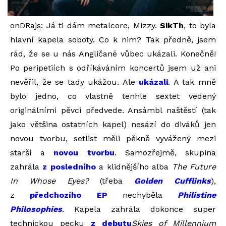
onDRajs
: Já ti dám metalcore, Mizzy.
SikTh
, to byla
hlavní kapela soboty. Co k nim? Tak předně, jsem
rád, že se u nás Angličané vůbec ukázali. Konečně!
Po peripetiích s odříkáváním koncertů jsem už ani
nevěřil, že se tady ukážou. Ale
ukázali
. A tak mně
bylo jedno, co vlastně tenhle sextet vedený
originálními pěvci předvede. Ansámbl naštěstí (tak
jako většina ostatních kapel) nesází do diváků jen
novou tvorbu, setlist měli pěkně vyvážený mezi
starší a
novou tvorbu
. Samozřejmě, skupina
zahrála
z posledního
a klidnějšího alba
The Future
In Whose Eyes?
(třeba
Golden Cufflinks
),
z
předchozího EP
nechyběla
Philistine
Philosophies
. Kapela zahrála dokonce super
technickou pecku
z debutu
Skies of Millennium