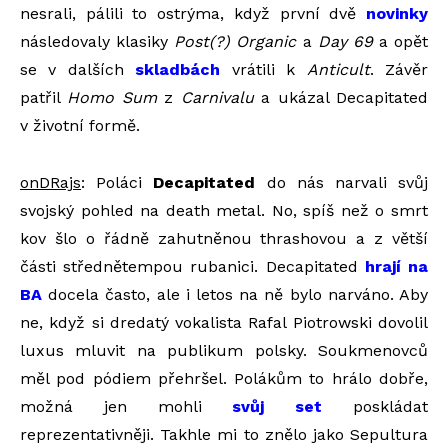
nesrali, pálili to ostrýma, když první dvě
novinky
následovaly klasiky
Post(?) Organic
a
Day 69
a opět
se v dalších
skladbách
vrátili k
Anticult
. Závěr
patřil
Homo Sum
z
Carnivalu
a ukázal Decapitated
v životní formě.
onDRajs
: Poláci
Decapitated
do nás narvali svůj
svojský pohled na death metal. No, spíš než o smrt
kov šlo o řádně zahutněnou thrashovou a z větší
části střednětempou rubanici. Decapitated
hrají na
BA
docela často, ale i letos na ně bylo narváno. Aby
ne, když si dredatý vokalista Rafal Piotrowski dovolil
luxus mluvit na publikum polsky. Soukmenovců
měl pod pódiem přehršel. Polákům to hrálo dobře,
možná jen mohli
svůj set
poskládat
reprezentativněji. Takhle mi to znělo jako Sepultura