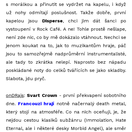
s morálkou a přinutit se vydržet na kapelu, i když
už nohy odmítají poslušnost. Takže dobře, první
kapelou jsou
Disperse
, chci jim dát šanci po
vystoupení v Rock Café. A ne! Tohle prostě nešlape,
není zde nic, co by mě dokázalo vtáhnout. Nechci se
jenom koukat na to, jak to muzikantům hraje, páč
jsou to samozřejmě nadprůměrní instrumentalisté,
ale tady to zkrátka nelepí. Naprosto bez nápadu
poskládané noty do celků tvářících se jako skladby.
Slabota, jdu pryč.
onDRajs
:
Svart Crown
- první překvapení sobotního
dne.
Francouzi hrají
notně načernalý death metal,
který stojí na atmosféře. Co na nich oceňuji, je, že
nejdou cestou klasiků subžánru (Immolation, Hate
Eternal, ale i některé desky Morbid Angel), ale směr