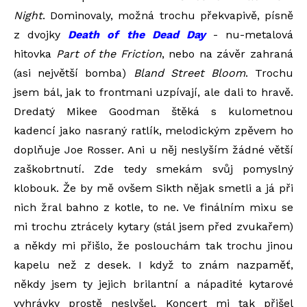
Night
. Dominovaly, možná trochu překvapivě, písně
z dvojky
Death of the Dead Day
- nu-metalová
hitovka
Part of the Friction
, nebo na závěr zahraná
(asi největší bomba)
Bland Street Bloom
. Trochu
jsem bál, jak to frontmani uzpívají, ale dali to hravě.
Dredatý Mikee Goodman štěká s kulometnou
kadencí jako nasraný ratlík, melodickým zpěvem ho
doplňuje Joe Rosser. Ani u něj neslyším žádné větší
zaškobrtnutí. Zde tedy smekám svůj pomyslný
klobouk. Že by mě ovšem Sikth nějak smetli a já při
nich žral bahno z kotle, to ne. Ve finálním mixu se
mi trochu ztrácely kytary (stál jsem před zvukařem)
a někdy mi přišlo, že poslouchám tak trochu jinou
kapelu než z desek. I když to znám nazpaměť,
někdy jsem ty jejich brilantní a nápadité kytarové
vyhrávky prostě neslyšel. Koncert mi tak přišel