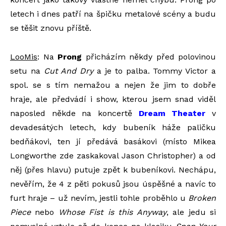
letech i dnes patří na špičku metalové scény a budu
se těšit znovu příště.
LooMis
: Na
Prong
přicházím někdy před polovinou
setu na
Cut And Dry
a je to palba. Tommy Victor a
spol. se s tím nemažou a nejen že jim to dobře
hraje, ale předvádí i show, kterou jsem snad viděl
naposled někde na koncertě
Dream Theater
v
devadesátých letech, kdy bubeník háže paličku
bedňákovi, ten jí předává basákovi (místo Mikea
Longworthe zde zaskakoval Jason Christopher) a od
něj (přes hlavu) putuje zpět k bubeníkovi. Nechápu,
nevěřím, že 4 z pěti pokusů jsou úspěšné a navíc to
furt hraje – už nevím, jestli tohle proběhlo u
Broken
Piece
nebo
Whose Fist is this Anyway
, ale jedu si