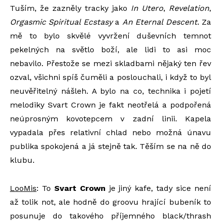
Tuším, že zazněly tracky jako
In Utero
,
Revelation
,
Orgasmic Spiritual Ecstasy
a
An Eternal Descent
. Za
mě to bylo skvělé vyvržení duševních temnot
pekelných na světlo boží, ale lidi to asi moc
nebavilo. Přestože se mezi skladbami nějaký ten řev
ozval, všichni spíš čuměli a poslouchali, i když to byl
neuvěřitelný nášleh. A bylo na co, technika i pojetí
melodiky Svart Crown je fakt neotřelá a podpořená
neúprosným kovotepcem v zadní linii. Kapela
vypadala přes relativní chlad nebo možná únavu
publika spokojená a já stejně tak. Těším se na ně do
klubu.
LooMis
: To
Svart Crown
je jiný kafe, tady sice není
až tolik not, ale hodně do groovu hrající bubeník to
posunuje do takového příjemného black/thrash