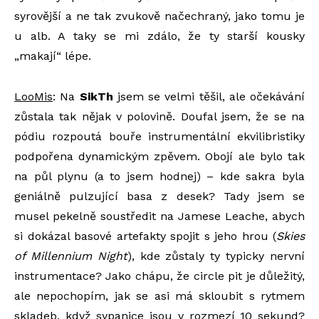
syrovější a ne tak zvukově načechraný, jako tomu je
u alb. A taky se mi zdálo, že ty starší kousky
„makají“ lépe.
LooMis
: Na
SikTh
jsem se velmi těšil, ale očekávání
zůstala tak nějak v polovině. Doufal jsem, že se na
pódiu rozpoutá bouře instrumentální ekvilibristiky
podpořena dynamickým zpěvem. Obojí ale bylo tak
na půl plynu (a to jsem hodnej) – kde sakra byla
geniálně pulzující basa z desek? Tady jsem se
musel pekelně soustředit na Jamese Leache, abych
si dokázal basové artefakty spojit s jeho hrou (
Skies
of Millennium Night
), kde zůstaly ty typicky nervní
instrumentace? Jako chápu, že circle pit je důležitý,
ale nepochopím, jak se asi má skloubit s rytmem
skladeb, když sypanice jsou v rozmezí 10 sekund?