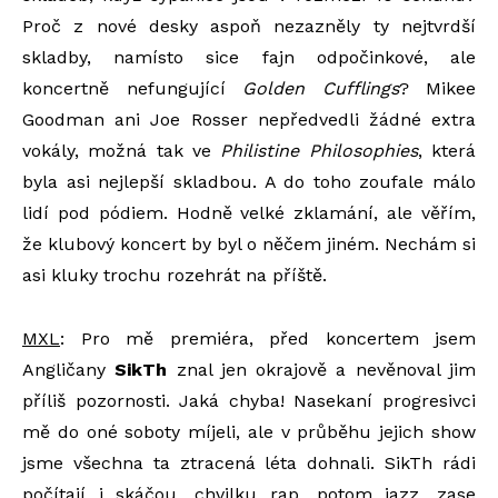
Proč z nové desky aspoň nezazněly ty nejtvrdší
skladby, namísto sice fajn odpočinkové, ale
koncertně nefungující
Golden Cufflings
? Mikee
Goodman ani Joe Rosser nepředvedli žádné extra
vokály, možná tak ve
Philistine Philosophies
, která
byla asi nejlepší skladbou. A do toho zoufale málo
lidí pod pódiem. Hodně velké zklamání, ale věřím,
že klubový koncert by byl o něčem jiném. Nechám si
asi kluky trochu rozehrát na příště.
MXL
: Pro mě premiéra, před koncertem jsem
Angličany
SikTh
znal jen okrajově a nevěnoval jim
příliš pozornosti. Jaká chyba! Nasekaní progresivci
mě do oné soboty míjeli, ale v průběhu jejich show
jsme všechna ta ztracená léta dohnali. SikTh rádi
počítají i skáčou, chvilku rap, potom jazz, zase