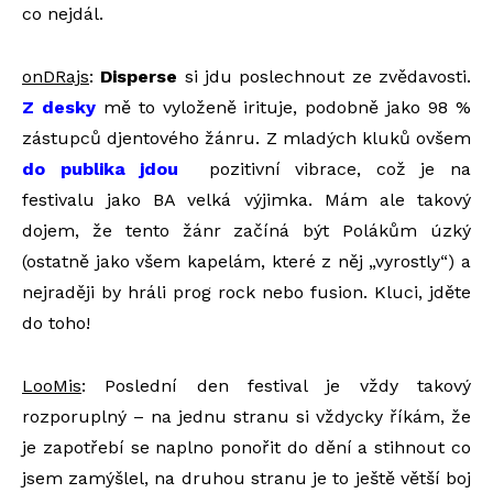
co nejdál.
onDRajs
:
Disperse
si jdu poslechnout ze zvědavosti.
Z desky
mě to vyloženě irituje, podobně jako 98 %
zástupců djentového žánru. Z mladých kluků ovšem
do publika jdou
pozitivní vibrace, což je na
festivalu jako BA velká výjimka. Mám ale takový
dojem, že tento žánr začíná být Polákům úzký
(ostatně jako všem kapelám, které z něj „vyrostly“) a
nejraději by hráli prog rock nebo fusion. Kluci, jděte
do toho!
LooMis
: Poslední den festival je vždy takový
rozporuplný – na jednu stranu si vždycky říkám, že
je zapotřebí se naplno ponořit do dění a stihnout co
jsem zamýšlel, na druhou stranu je to ještě větší boj