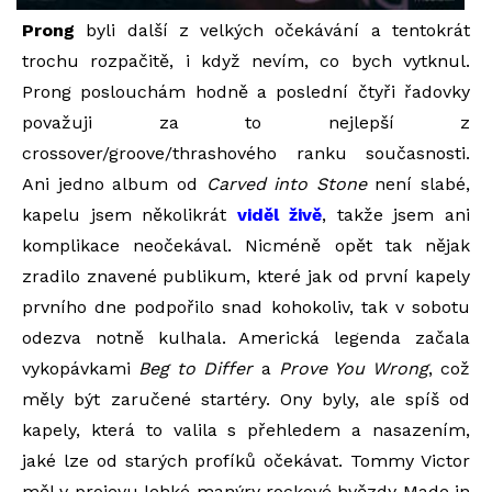
Prong
byli další z velkých očekávání a tentokrát
trochu rozpačitě, i když nevím, co bych vytknul.
Prong poslouchám hodně a poslední čtyři řadovky
považuji za to nejlepší z
crossover/groove/thrashového ranku současnosti.
Ani jedno album od
Carved into Stone
není slabé,
kapelu jsem několikrát
viděl živě
, takže jsem ani
komplikace neočekával. Nicméně opět tak nějak
zradilo znavené publikum, které jak od první kapely
prvního dne podpořilo snad kohokoliv, tak v sobotu
odezva notně kulhala. Americká legenda začala
vykopávkami
Beg to Differ
a
Prove You Wrong
, což
měly být zaručené startéry. Ony byly, ale spíš od
kapely, která to valila s přehledem a nasazením,
jaké lze od starých profíků očekávat. Tommy Victor
měl v projevu lehké manýry rockové hvězdy Made in