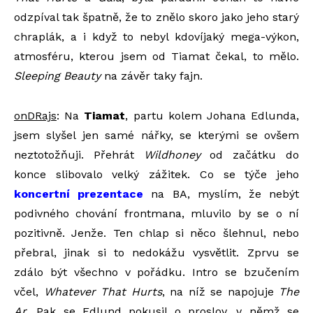
odzpíval tak špatně, že to znělo skoro jako jeho starý
chraplák, a i když to nebyl kdovíjaký mega-výkon,
atmosféru, kterou jsem od Tiamat čekal, to mělo.
Sleeping Beauty
na závěr taky fajn.
onDRajs
: Na
Tiamat
, partu kolem Johana Edlunda,
jsem slyšel jen samé nářky, se kterými se ovšem
neztotožňuji. Přehrát
Wildhoney
od začátku do
konce slibovalo velký zážitek. Co se týče jeho
koncertní prezentace
na BA, myslím, že nebýt
podivného chování frontmana, mluvilo by se o ní
pozitivně. Jenže. Ten chlap si něco šlehnul, nebo
přebral, jinak si to nedokážu vysvětlit. Zprvu se
zdálo být všechno v pořádku. Intro se bzučením
včel,
Whatever That Hurts
, na níž se napojuje
The
Ar
. Pak se Edlund pokusil o proslov, v němž se