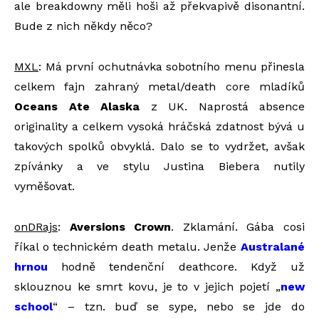
ale breakdowny měli hoši až překvapivě disonantní.
Bude z nich někdy něco?
MXL
: Má první ochutnávka sobotního menu přinesla
celkem fajn zahraný metal/death core mladíků
Oceans Ate Alaska
z UK. Naprostá absence
originality a celkem vysoká hráčská zdatnost bývá u
takových spolků obvyklá. Dalo se to vydržet, avšak
zpívánky a ve stylu Justina Biebera nutily
vyměšovat.
onDRajs
:
Aversions Crown
. Zklamání. Gába cosi
říkal o technickém death metalu. Jenže
Australané
hrnou
hodně tendenční deathcore. Když už
sklouznou ke smrt kovu, je to v jejich pojetí „
new
school
“ – tzn. buď se sype, nebo se jde do