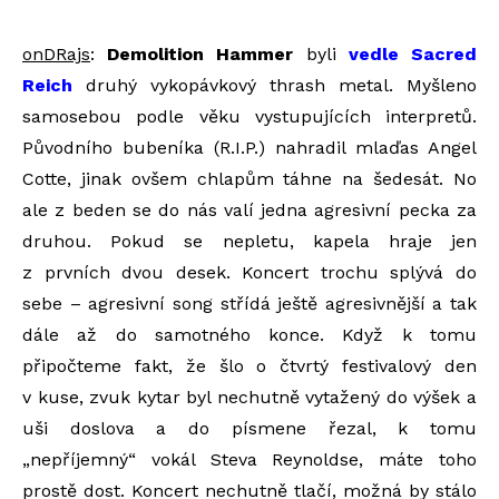
onDRajs
:
Demolition Hammer
byli
vedle Sacred
Reich
druhý vykopávkový thrash metal. Myšleno
samosebou podle věku vystupujících interpretů.
Původního bubeníka (R.I.P.) nahradil mlaďas Angel
Cotte, jinak ovšem chlapům táhne na šedesát. No
ale z beden se do nás valí jedna agresivní pecka za
druhou. Pokud se nepletu, kapela hraje jen
z prvních dvou desek. Koncert trochu splývá do
sebe – agresivní song střídá ještě agresivnější a tak
dále až do samotného konce. Když k tomu
připočteme fakt, že šlo o čtvrtý festivalový den
v kuse, zvuk kytar byl nechutně vytažený do výšek a
uši doslova a do písmene řezal, k tomu
„nepříjemný“ vokál Steva Reynoldse, máte toho
prostě dost. Koncert nechutně tlačí, možná by stálo