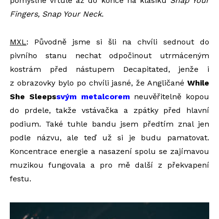
pomyslné vrtule až do konce na klasiku
Snap Your
Fingers, Snap Your Neck
.
MXL
: Původně jsme si šli na chvíli sednout do
pivního stanu nechat odpočinout utrmáceným
kostrám před nástupem Decapitated, jenže i
z obrazovky bylo po chvíli jasné, že Angličané
While
She Sleeps
svým metalcorem
neuvěřitelně kopou
do prdele, takže vstávačka a zpátky před hlavní
podium. Také tuhle bandu jsem předtím znal jen
podle názvu, ale teď už si je budu pamatovat.
Koncentrace energie a nasazení spolu se zajímavou
muzikou fungovala a pro mě další z překvapení
festu.