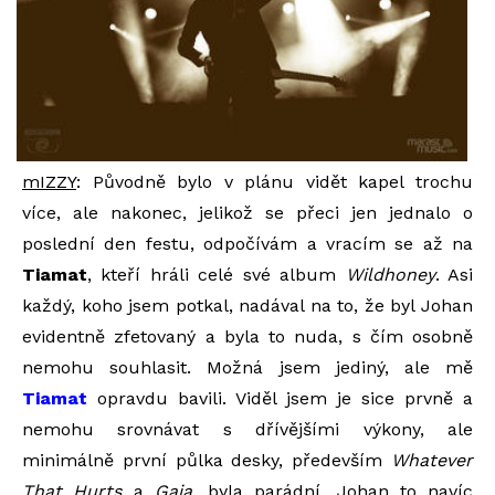
mIZZY
: Původně bylo v plánu vidět kapel trochu
více, ale nakonec, jelikož se přeci jen jednalo o
poslední den festu, odpočívám a vracím se až na
Tiamat
, kteří hráli celé své album
Wildhoney
. Asi
každý, koho jsem potkal, nadával na to, že byl Johan
evidentně zfetovaný a byla to nuda, s čím osobně
nemohu souhlasit. Možná jsem jediný, ale mě
Tiamat
opravdu bavili. Viděl jsem je sice prvně a
nemohu srovnávat s dřívějšími výkony, ale
minimálně první půlka desky, především
Whatever
That Hurts
a
Gaia
, byla parádní. Johan to navíc