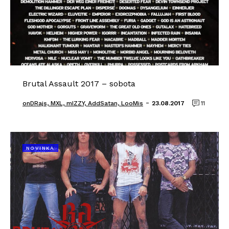
Brutal Assault 2017 – sobota
-
onDRajs, MXL, mIZZY, AddSatan, LooMis
23.08.2017
11
NOVINKA