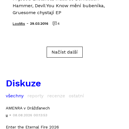
Hammer, Devil You Know mění bubeníka,
Gruesome chystají EP
-
LooMis
29.03.2016
4
Načíst další
Diskuze
všechny
reporty
recenze
ostatní
AMENRA v Drážďanech
-
u
08.08.2026 00:13:53
Enter the Eternal Fire 2026