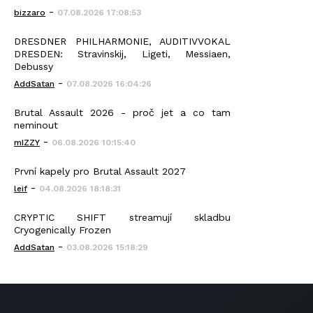
-
bizzaro
07.08.2026 17:08:53
DRESDNER PHILHARMONIE, AUDITIVVOKAL
DRESDEN: Stravinskij, Ligeti, Messiaen,
Debussy
-
AddSatan
07.08.2026 16:04:26
Brutal Assault 2026 - proč jet a co tam
neminout
-
mIZZY
06.08.2026 10:15:40
První kapely pro Brutal Assault 2027
-
leif
04.08.2026 18:18:31
CRYPTIC SHIFT streamují skladbu
Cryogenically Frozen
-
AddSatan
03.08.2026 15:18:29