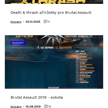
Death & thrash přírůstky pro Brutal Assault
-
bizzaro
02.12.2025
0
REPORT
Brutal Assault 2019 - sobota
-
bizzaro
19.08.2019
13