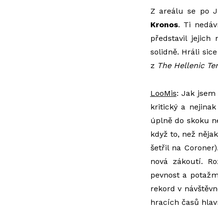
Z areálu se po Ji
Kronos
. Ti nedá
představil jejich
solidně. Hráli sic
z
The Hellenic Te
LooMis
: Jak jsem
kritický a nejina
úplně do skoku ne
když to, než nějak
šetřil na Coroner
nová zákoutí. Ro
pevnost a potažmo 
rekord v návštěvno
hracích časů hlav