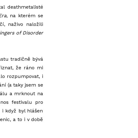
tal deathmetalisté
Era
, na kterém se
í, naživo naložili
ingers of Disorder
astu tradičně bývá
řiznat, že ráno mi
alo rozpumpovat, i
ání (a taky jsem se
reálu a mrknout na
nos festivalu pro
, i když byl hlášen
enic, a to i v době