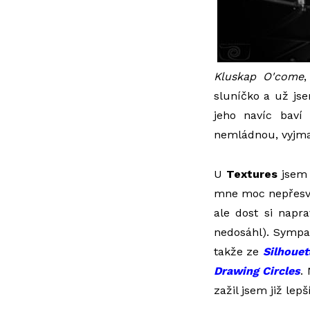
Kluskap O'come
sluníčko a už jse
jeho navíc baví
nemládnou, vyjma 
U
Textures
jsem 
mne moc nepřesvě
ale dost si napra
nedosáhl). Sympa
takže ze
Silhouet
Drawing Circles
.
zažil jsem již lepš