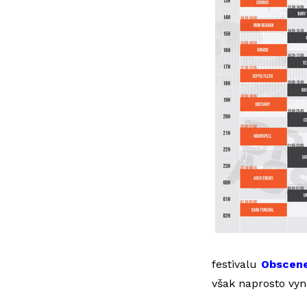
festivalu
Obscen
však naprosto vy