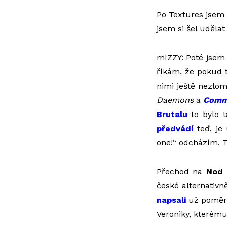
Po Textures jsem 
jsem si šel uděla
mIZZY
: Poté jsem
říkám, že pokud t
nimi ještě nezlom
Daemons
a
Comm
Brutalu
to bylo t
předvádí
teď, je
one!“ odcházím. 
Přechod na
Nod
české alternativ
napsali
už poměrn
Veroniky, kterému