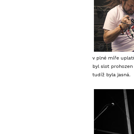
v plné míře uplat
byl slot prohozen
tudíž byla jasná.