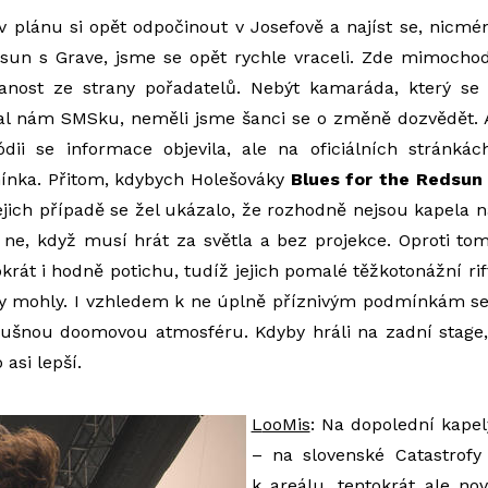
 v plánu si opět odpočinout v Josefově a najíst se, nicmé
dsun s Grave, jsme se opět rychle vraceli. Zde mimoc
anost ze strany pořadatelů. Nebýt kamaráda, který se
sal nám SMSku, neměli jsme šanci se o změně dozvědět. 
dii se informace objevila, ale na oficiálních stránkác
ínka. Přitom, kdybych Holešováky
Blues for the Redsun
ejich případě se žel ukázalo, že rozhodně nejsou kapela na
ne, když musí hrát za světla a bez projekce. Oproti to
tokrát i hodně potichu, tudíž jejich pomalé těžkotonážní ri
by mohly. I vzhledem k ne úplně příznivým podmínkám se
slušnou doomovou atmosféru. Kdyby hráli na zadní stage,
 asi lepší.
L
ooMis
: Na dopolední kape
– na slovenské Catastrof
k areálu, tentokrát ale nov