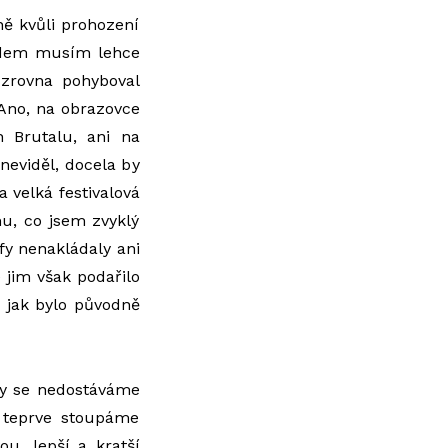
ně kvůli prohození
hodem musím lehce
 zrovna pohyboval
Ano, na obrazovce
h Brutalu, ani na
neviděl, docela by
 velká festivalová
mu, co jsem zvyklý
ffy nenakládaly ani
 jim však podařilo
 jak bylo původně
ly se nedostáváme
y teprve stoupáme
ou, lepší a kratší