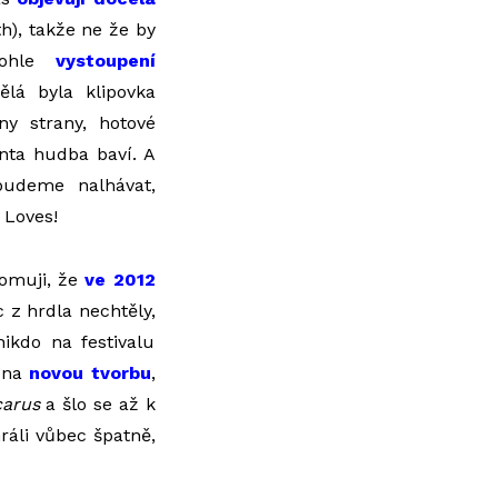
h), takže ne že by
 tohle
vystoupení
vělá byla klipovka
y strany, hotové
anta hudba baví. A
budeme nalhávat,
 Loves!
domuji, že
ve 2012
 z hrdla nechtěly,
ikdo na festivalu
ě na
novou tvorbu
,
carus
a šlo se až k
ráli vůbec špatně,