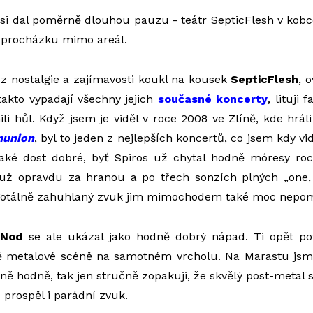
si dal poměrně dlouhou pauzu - teátr SepticFlesh v kobce
t procházku mimo areál.
 z nostalgie a zajímavosti koukl na kousek
SepticFlesh
, 
akto vypadají všechny jejich
současné koncerty
, lituji
ili hůl. Když jsem je viděl v roce 2008 ve Zlíně, kde hrál
union
, byl to jeden z nejlepších koncertů, co jsem kdy vi
aké dost dobré, byť Spiros už chytal hodně móresy rock
 už opravdu za hranou a po třech sonzích plných „one,
Totálně zahuhlaný zvuk jim mimochodem také moc nepom
 Nod
se ale ukázal jako hodně dobrý nápad. Ti opět potv
ně metalové scéně na samotném vrcholu. Na Marastu js
ě hodně, tak jen stručně zopakuji, že skvělý post-metal
 prospěl i parádní zvuk.