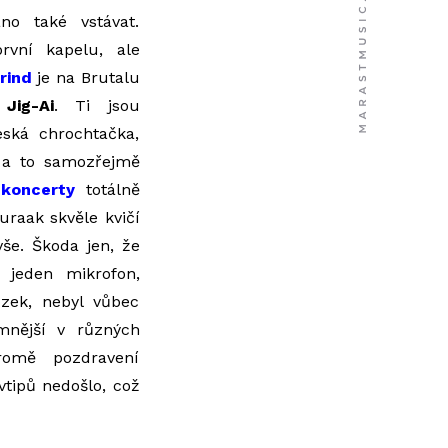
o také vstávat.
rvní kapelu, ale
rind
je na Brutalu
a
Jig-Ai
. Ti jsou
eská chrochtačka,
, a to samozřejmě
 koncerty
totálně
raak skvěle kvičí
vše. Škoda jen, že
 jeden mikrofon,
ozek, nebyl vůbec
omnější v různých
omě pozdravení
vtipů nedošlo, což