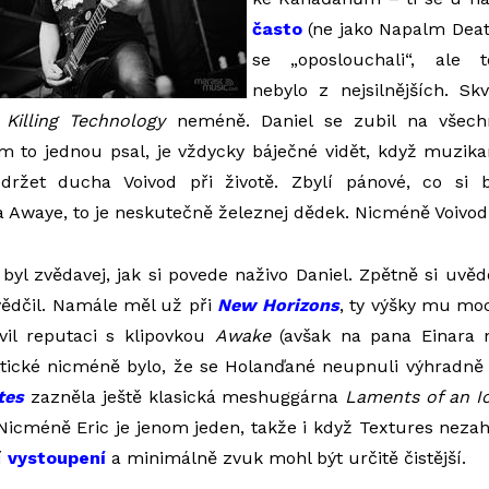
často
(ne jako Napalm Deat
se „oposlouchali“, ale
nebylo z nejsilnějších. Sk
,
Killing Technology
neméně. Daniel se zubil na všechn
m to jednou psal, je vždycky báječné vidět, když muzik
 držet ducha Voivod při životě. Zbylí pánové, co si 
Awaye, to je neskutečně železnej dědek. Nicméně Voivod
byl zvědavej, jak si povede naživo Daniel. Zpětně si uvě
dčil. Namále měl už při
New Horizons
, ty výšky mu moc
vil reputaci s klipovkou
Awake
(avšak na pana Einara n
tické nicméně bylo, že se Holanďané neupnuli výhradn
tes
zazněla ještě klasická meshuggárna
Laments of an I
 Nicméně Eric je jenom jeden, takže i když Textures nezah
í
vystoupení
a minimálně zvuk mohl být určitě čistější.