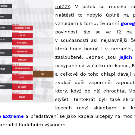
mIZZY
: V pátek se muselo rán
Naštěstí to nebylo úplně na p
vzhledem k tomu, že ranní
goreg
povinnost, šlo se ve 12 n
v současnosti asi nejslavnější č
která hraje hodně i v zahraničí
zaslouženě. Jednak jsou
jejich
nasypané od začátku do konce, Bu
a celkově do toho chlapi dávají 
zvukař opět zapomněl zapnout
který, když do něj chrochtal M
slyšet. Tentokrát byli také skr
kecech mezi skladbami a kr
e Extreme
a představení se jako kapela Bicepsy na moc 
nahradili hudebním výkonem.