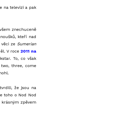
 na televizi a pak
ovšem znechuceně
 fanoušků, kteří nad
i věci ze
Sumerian
děl. V roce
2011 na
star. To, co však
 two, three, come
ohl.
rdili, že jsou na
me toho o Nod Nod
 s krásným zpěvem