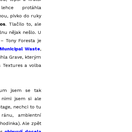
ehce protáhla
nou, pivko do ruky
os
. Tlačilo to, ale
lnu nějak nešlo. U
 – Tony Foresta je
Municipal Waste
,
ihla Grave, kterým
s Textures a volba
ium jsem se tak
nimi jsem si ale
tage, nechci to tu
 ránu, ambientní
hodinka). Ale zpět
ás
objevují docela