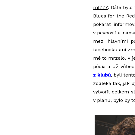
mIZZY
: Dále bylo
Blues for the Re
pokárat informov
v pevnosti a nap
mezi hlavními pó
facebooku ani zm
mě to mrzelo. V j
pódia a už vůbec 
z klubů
, byli ten
zdaleka tak, jak 
vytvořit celkem 
v plánu, bylo by to