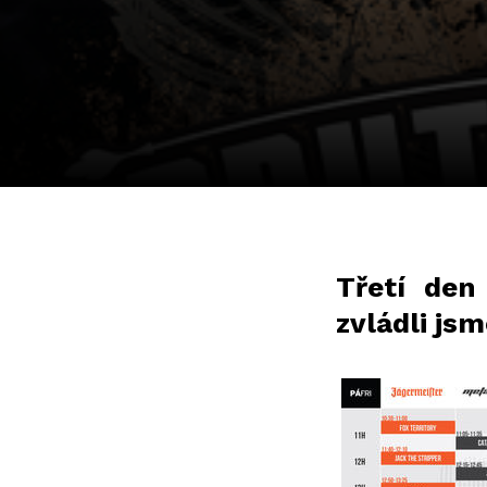
Třetí den
zvládli js