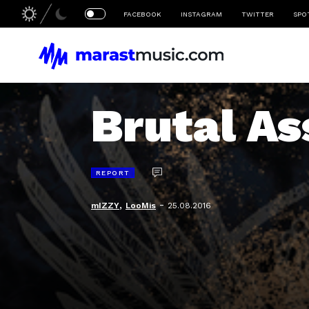
FACEBOOK
INSTAGRAM
TWITTER
SPO
Brutal As
REPORT
,
-
mIZZY
LooMis
25.08.2016