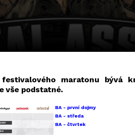
 festivalového maratonu bývá kri
me vše podstatné.
BA - první dojmy
BA - středa
BA - čtvrtek