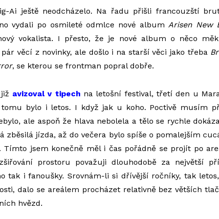
g-Ai ještě neodcházelo. Na řadu přišli francouzští bru
vno vydali po osmileté odmlce nové album
Arisen New 
 nový vokalista. I přesto, že je nové album o něco měkč
e pár věcí z novinky, ale došlo i na starší věci jako třeba
Br
rror
, se kterou se frontman popral dobře.
 již
avizoval v tipech
na letošní festival, třetí den u Mar
k tomu bylo i letos. I když jak u koho. Poctivě musím p
bylo, ale aspoň že hlava nebolela a tělo se rychle dokáz
á zběsilá jízda, až do večera bylo spíše o pomalejším cuc
). Tímto jsem konečně měl i čas pořádně se projít po a
zšiřování prostoru považuji dlouhodobě za největší pří
tak i fanoušky. Srovnám-li si dřívější ročníky, tak letos
sti, dalo se areálem procházet relativně bez větších tlač
ních hvězd.