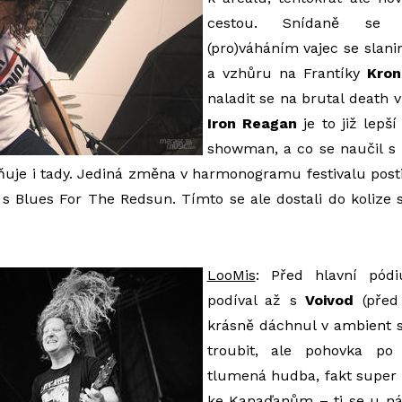
cestou. Snídaně se l
(pro)váháním vajec se slani
a vzhůru na Frantíky
Kron
naladit se na brutal death v
Iron Reagan
je to již lepší
showman, a co se naučil s
ňuje i tady. Jediná změna v harmonogramu festivalu post
 s Blues For The Redsun. Tímto se ale dostali do kolize 
LooMis
: Před hlavní pód
podíval až s
Voivod
(před 
krásně dáchnul v ambient s
troubit, ale pohovka po
tlumená hudba, fakt super 
ke Kanaďanům – ti se u n