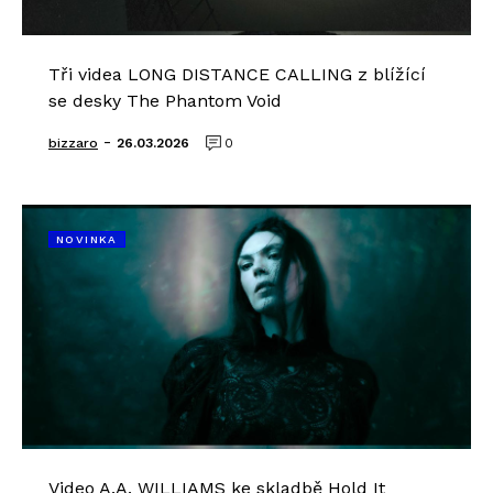
Tři videa LONG DISTANCE CALLING z blížící
se desky The Phantom Void
-
bizzaro
26.03.2026
0
NOVINKA
Video A.A. WILLIAMS ke skladbě Hold It