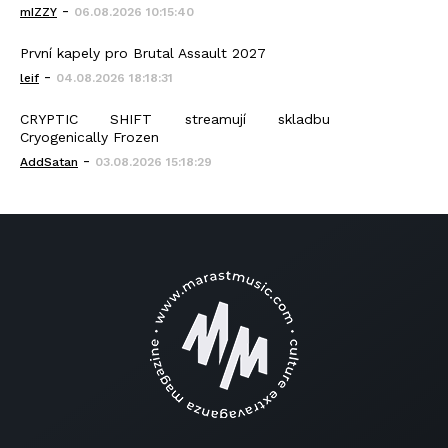
-
mIZZY
06.08.2026 10:15:40
První kapely pro Brutal Assault 2027
-
leif
04.08.2026 18:18:31
CRYPTIC SHIFT streamují skladbu
Cryogenically Frozen
-
AddSatan
03.08.2026 15:18:29