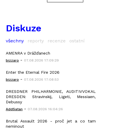
Diskuze
všechny
reporty
recenze
ostatní
AMENRA v Drážďanech
-
bizzaro
07.08.2026 17:09:29
Enter the Eternal Fire 2026
-
bizzaro
07.08.2026 17:08:53
DRESDNER PHILHARMONIE, AUDITIVVOKAL
DRESDEN: Stravinskij, Ligeti, Messiaen,
Debussy
-
AddSatan
07.08.2026 16:04:26
Brutal Assault 2026 - proč jet a co tam
neminout