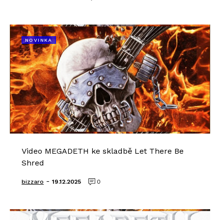
NOVINKA
Video MEGADETH ke skladbě Let There Be
Shred
-
bizzaro
19.12.2025
0