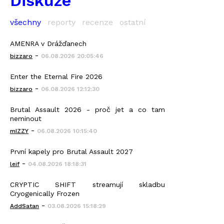
Diskuze
všechny
reporty
recenze
ostatní
AMENRA v Drážďanech
-
bizzaro
06.08.2026 20:05:46
Enter the Eternal Fire 2026
-
bizzaro
06.08.2026 12:12:30
Brutal Assault 2026 - proč jet a co tam
neminout
-
mIZZY
06.08.2026 10:15:40
První kapely pro Brutal Assault 2027
-
leif
04.08.2026 18:18:31
CRYPTIC SHIFT streamují skladbu
Cryogenically Frozen
-
AddSatan
03.08.2026 15:18:29