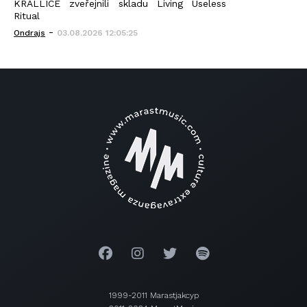
KRALLICE zveřejnili skladu Living Useless
Ritual
-
Ondrajs
03.08.2026 12:05:25
1999-2011 Marastjakcyp