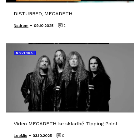
DISTURBED, MEGADETH
-
Nadrom
09.10.2025
2
NOVINKA
Video MEGADETH ke skladbě Tipping Point
-
LooMis
03.10.2025
0