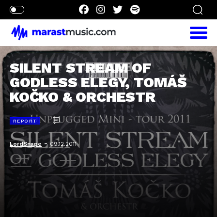
SILENT STREAM OF
GODLESS ELEGY, TOMÁŠ
KOČKO & ORCHESTR
REPORT
-
LordSnape
09.12.2011