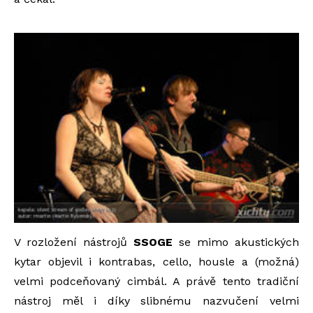
V rozložení nástrojů
SSOGE
se mimo akustických
kytar objevil i kontrabas, cello, housle a (možná)
velmi podceňovaný cimbál. A právě tento tradiční
nástroj měl i díky slibnému nazvučení velmi