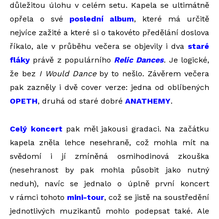
důležitou úlohu v celém setu. Kapela se ultimátně
opřela o své
poslední album
, které má určitě
nejvíce zažité a které si o takovéto předělání doslova
říkalo, ale v průběhu večera se objevily i dva
staré
fláky
právě z populárního
Relic Dances
. Je logické,
že bez
I Would Dance
by to nešlo. Závěrem večera
pak zazněly i dvě cover verze: jedna od oblíbených
OPETH
, druhá od staré dobré
ANATHEMY
.
Celý koncert
pak měl jakousi gradaci. Na začátku
kapela zněla lehce nesehraně, což mohla mít na
svědomí i jí zmíněná osmihodinová zkouška
(nesehranost by pak mohla působit jako nutný
neduh), navíc se jednalo o úplně první koncert
v rámci tohoto
mini-tour
, což se jistě na soustředění
jednotlivých muzikantů mohlo podepsat také. Ale