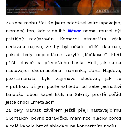
Za sebe mohu říci, že jsem odcházel velmi spokojen,
nicméně ten, kdo v oblibě
Návaz
nemá, musel být
patřičně rozčarován. Komorní atmosféra však
nedávala najevo, že by byl někdo příliš zklamán,
pokud tedy nepočítáme zaryté „Kočkovce“, kteří
přišli hlavně na předešlého hosta. Holt, jak sama
nastávající dvounásobná maminka, Jana Hajdová,
poznamenala, bylo zajímavé sledovat, jak se
v publiku, už jen podle vzhledu, od sebe jednotliví
fanoušci obou kapel lišili; na Silenty prostě pořád
ještě chodí „metaláci“.
Za celý Marast závěrem ještě přeji nastávajícímu
Silenťákovi pevné zdravíčko, mamince hladký porod
a celé kapele brzké shledání na koncertním pódiu.