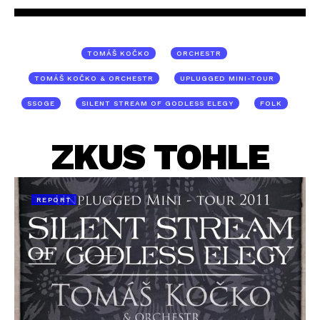
TOMÁŠ KOČKO
ORCHESTR
TOMÁŠ KOČKO & ORCHESTR
UPLUGGED MINI-TOUR
SSOGE
SILENT STREAM OF GODLESS ELEGY
FOLK
ZKUS TOHLE
REPORT