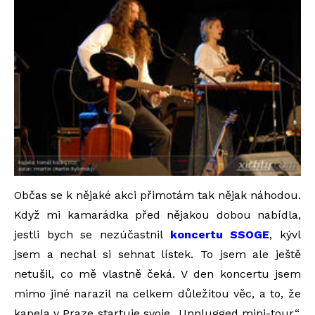
Občas se k nějaké akci přimotám tak nějak náhodou.
Když mi kamarádka před nějakou dobou nabídla,
jestli bych se nezúčastnil
koncertu SSOGE
, kývl
jsem a nechal si sehnat lístek. To jsem ale ještě
netušil, co mě vlastně čeká. V den koncertu jsem
mimo jiné narazil na celkem důležitou věc, a to, že
kapela v Praze startuje svoje „Unplugged mini-tour“,