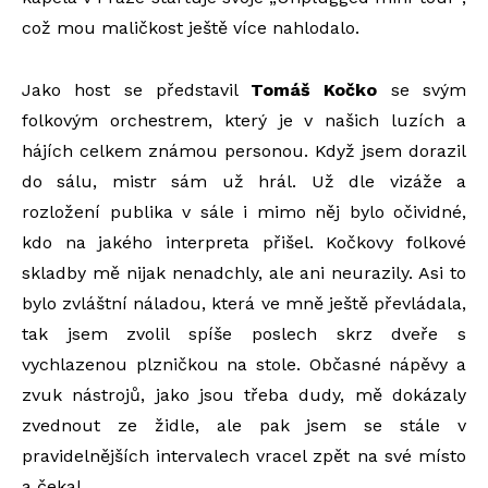
což mou maličkost ještě více nahlodalo.
Jako host se představil
Tomáš Kočko
se svým
folkovým orchestrem, který je v našich luzích a
hájích celkem známou personou. Když jsem dorazil
do sálu, mistr sám už hrál. Už dle vizáže a
rozložení publika v sále i mimo něj bylo očividné,
kdo na jakého interpreta přišel. Kočkovy folkové
skladby mě nijak nenadchly, ale ani neurazily. Asi to
bylo zvláštní náladou, která ve mně ještě převládala,
tak jsem zvolil spíše poslech skrz dveře s
vychlazenou plzničkou na stole. Občasné nápěvy a
zvuk nástrojů, jako jsou třeba dudy, mě dokázaly
zvednout ze židle, ale pak jsem se stále v
pravidelnějších intervalech vracel zpět na své místo
a čekal.