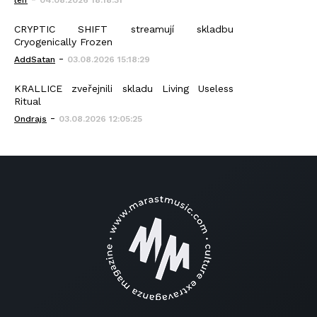
leif
04.08.2026 18:18:31
CRYPTIC SHIFT streamují skladbu
Cryogenically Frozen
-
AddSatan
03.08.2026 15:18:29
KRALLICE zveřejnili skladu Living Useless
Ritual
-
Ondrajs
03.08.2026 12:05:25