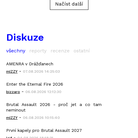
Načíst další
Diskuze
všechny
reporty
recenze
ostatní
AMENRA v Drážďanech
-
mIZZY
07.08.2026 14:25:03
Enter the Eternal Fire 2026
-
bizzaro
06.08.2026 12:12:30
Brutal Assault 2026 - proč jet a co tam
neminout
-
mIZZY
06.08.2026 10:15:40
První kapely pro Brutal Assault 2027
-