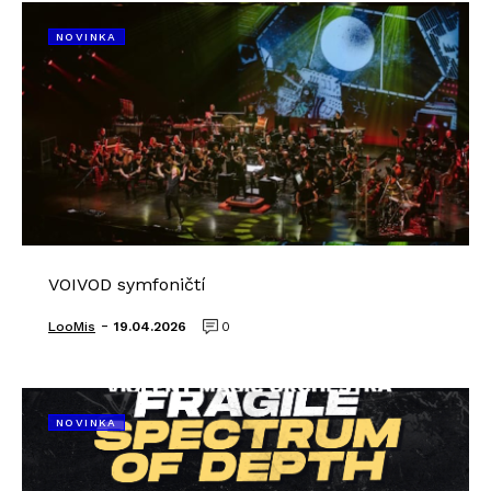
NOVINKA
VOIVOD symfoničtí
-
LooMis
19.04.2026
0
NOVINKA