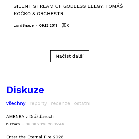
SILENT STREAM OF GODLESS ELEGY, TOMÁŠ
KOČKO & ORCHESTR
-
LordSnape
09.12.2011
0
Načíst další
Diskuze
všechny
reporty
recenze
ostatní
AMENRA v Drážďanech
-
bizzaro
06.08.2026 20:05:46
Enter the Eternal Fire 2026