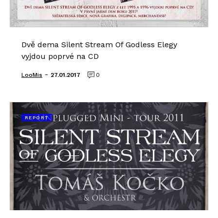
Dvě dema Silent Stream Of Godless Elegy
vyjdou poprvé na CD
-
LooMis
27.01.2017
0
REPORT