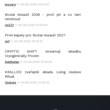
-
bizzaro
06.08.2026 12:12:30
Brutal Assault 2026 - proč jet a co tam
neminout
-
mIZZY
06.08.2026 10:15:40
První kapely pro Brutal Assault 2027
-
leif
04.08.2026 18:18:31
CRYPTIC SHIFT streamují skladbu
Cryogenically Frozen
-
AddSatan
03.08.2026 15:18:29
KRALLICE zveřejnili skladu Living Useless
Ritual
-
Ondrajs
03.08.2026 12:05:25