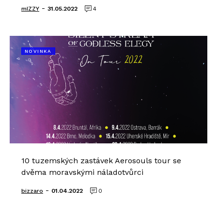
-
mIZZY
31.05.2022
4
NOVINKA
10 tuzemských zastávek Aerosouls tour se
dvěma moravskými náladotvůrci
-
bizzaro
01.04.2022
0