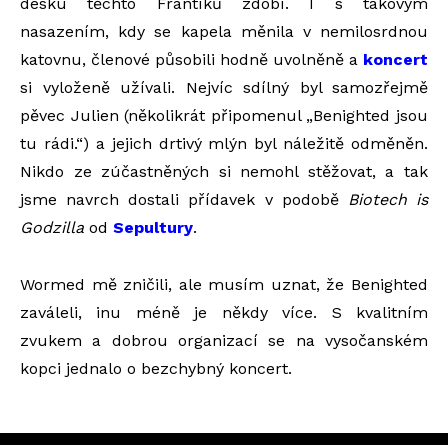
desku těchto Frantíků zdobí. I s takovým
nasazením, kdy se kapela měnila v nemilosrdnou
katovnu, členové působili hodně uvolněně a
koncert
si vyloženě užívali. Nejvíc sdílný byl samozřejmě
pěvec Julien (několikrát připomenul „Benighted jsou
tu rádi.“) a jejich drtivý mlýn byl náležitě odměněn.
Nikdo ze zúčastněných si nemohl stěžovat, a tak
jsme navrch dostali přídavek v podobě
Biotech is
Godzilla
od
Sepultury
.
Wormed mě zničili, ale musím uznat, že Benighted
zaváleli, inu méně je někdy více. S kvalitním
zvukem a dobrou organizací se na vysočanském
kopci jednalo o bezchybný koncert.