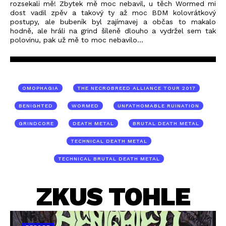
rozsekali mě! Zbytek mě moc nebavil, u těch Wormed mi
dost vadil zpěv a takový ty až moc BDM kolovrátkový
postupy, ale bubeník byl zajímavej a občas to makalo
hodně, ale hráli na grind šíleně dlouho a vydržel sem tak
polovinu, pak už mě to moc nebavilo...
OMOPHAGIA
THE NECROBREED ALLIANCE TOUR 2017
BENIGHTED
WORMED
UNFATHOMABLE RUINATION
GRINDCORE
DEATH METAL
BRUTAL DEATH METAL
TECHNICAL DEATH METAL
TECHNICAL BRUTAL DEATH METAL
ZKUS TOHLE