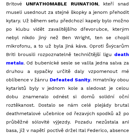
Britové
UNFATHOMABLE RUINATION
, kteří snad
museli usednout za stejné škopky a jenom přehodit
kytary. Už během setu předchozí kapely bylo možno
po klubu vidět zavalitějšího dřevorubce, kterým
nebyl nikdo jiný než Ben Wright, ten se chopil
mikrofonu, a to už byla jiná káva. Oproti Švýcarům
Briti brousili rozpoznatelně techničtější ligu
death
metalu
. Od bubenické sesle se valila jedna salva za
druhou a sypačky určitě daly vzpomenout mé
oblíbence v žánru
Defeated Sanity
. Hmatníky obou
kytaristů byly v jednom kole a sledovat je celou
dobu znamenalo odnést si domů solidní oční
roztěkanost. Dostalo se nám celé plejády brutal
deathmetalové učebnice od řezavých spodků až po
průběžné sólovité výjezdy. Pozadu nezůstala ani
basa, jíž v napětí poctivě držel Ital Federico, absence