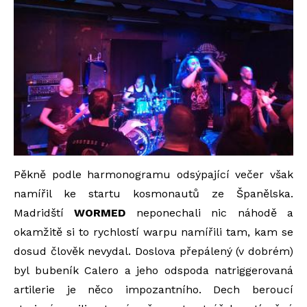
Pěkně podle harmonogramu odsýpající večer však
namířil ke startu kosmonautů ze Španělska.
Madridští
WORMED
neponechali nic náhodě a
okamžitě si to rychlostí warpu namířili tam, kam se
dosud člověk nevydal. Doslova přepálený (v dobrém)
byl bubeník Calero a jeho odspoda natriggerovaná
artilerie je něco impozantního. Dech beroucí