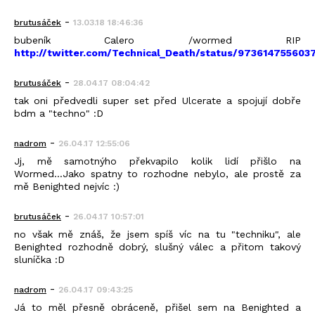
-
brutusáček
13.03.18 18:46:36
bubeník Calero /wormed RIP
http://twitter.com/Technical_Death/status/973614755603
-
brutusáček
28.04.17 08:04:42
tak oni předvedli super set před Ulcerate a spojují dobře
bdm a "techno" :D
-
nadrom
26.04.17 12:55:06
Jj, mě samotnýho překvapilo kolik lidí přišlo na
Wormed...Jako spatny to rozhodne nebylo, ale prostě za
mě Benighted nejvíc :)
-
brutusáček
26.04.17 10:57:01
no však mě znáš, že jsem spíš víc na tu "techniku", ale
Benighted rozhodně dobrý, slušný válec a přitom takový
sluníčka :D
-
nadrom
26.04.17 09:43:25
Já to měl přesně obráceně, přišel sem na Benighted a