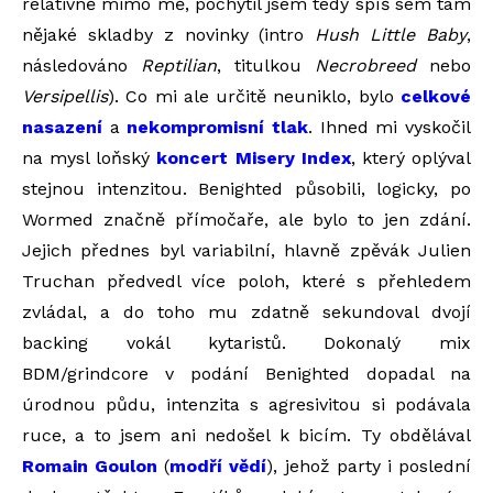
relativně mimo mě, pochytil jsem tedy spíš sem tam
nějaké skladby z novinky (intro
Hush Little Baby
,
následováno
Reptilian
, titulkou
Necrobreed
nebo
Versipellis
). Co mi ale určitě neuniklo, bylo
celkové
nasazení
a
nekompromisní tlak
. Ihned mi vyskočil
na mysl loňský
koncert Misery Index
, který oplýval
stejnou intenzitou. Benighted působili, logicky, po
Wormed značně přímočaře, ale bylo to jen zdání.
Jejich přednes byl variabilní, hlavně zpěvák Julien
Truchan předvedl více poloh, které s přehledem
zvládal, a do toho mu zdatně sekundoval dvojí
backing vokál kytaristů. Dokonalý mix
BDM/grindcore v podání Benighted dopadal na
úrodnou půdu, intenzita s agresivitou si podávala
ruce, a to jsem ani nedošel k bicím. Ty obdělával
Romain Goulon
(
modří vědí
), jehož party i poslední