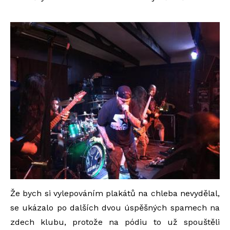
Že bych si vylepováním plakátů na chleba nevydělal,
se ukázalo po dalších dvou úspěšných spamech na
zdech klubu, protože na pódiu to už spouštěli