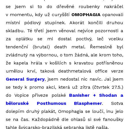
se jsem si to do dřevěné roubenky nakráčel
v momentu, kdy už curyšští
OMOPHAGIA
opanovali
místní pódiový stupínek. Akorát končili druhou
skladbu. Té třetí jsem věnoval nejvíce pozornosti a
za oplátku se mi dostal poctivý, leč vcelku
tendenční (brutal) death metal. Řemeslně byl
zvládnutý na výbornou, o tom žádná, ale krom toho,
že kapela hrála v košilích s kravatou potřísněnou
umělou krví, taková deathmetalová office verze
General Surgery
, jsem nedostal nic navíc. Jal jsem
se tedy k promo akci, která už zítra (čtvrtek 27.5.)
do Vopice přiveze polské
Banisher + Shodan a
běloruské Posthumous Blasphemer
. Sotva
dolepím druhý plakát, Omophagia se loučí, inu jelo
se na čas. Každopádně dle ohlasů si své fanoušky
tahle švýcarsko-brazilská sebranka jistě našla.