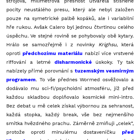
strojová, milimetrová přesnost utvářela stísněné
pocity neustálého presu, který ale nebyl založen
pouze na symetrické palbě kopáků, ale i variabilní
hře rukou. Avšak Calero byl jednou čtvrtinou celého
úspěchu. Ve stejné rovině se pohybovaly obě kytary.
Hrálo se samozřejmě i z novinky
Krighsu
, která
oproti
předchozímu materiálu
nabízí více vrstvené
riffování a letmé
disharmonické
úskoky. Ty tak
nabízely přímé porovnání s
tuzemským vesmírným
programem
. To vše přednes Wormed osvěžovalo a
dodávalo mu sci-fi/psychoidní atmosféru, jíž před
každou skladbou doplňovalo kosmické mini-intro.
Bez debat u mě celek získal výbornou za sehranost,
každá stopka, každý break, vše bez nejmenšího
smítka hvězdného prachu. Záměrně zmiňuji „celek“,
protože oproti minulému dostaveníčku
před