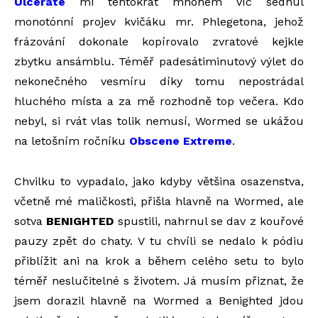
Ulcerate
mi tentokrát mnohem víc sednul
monotónní projev kvičáku mr. Phlegetona, jehož
frázování dokonale kopírovalo zvratové kejkle
zbytku ansámblu. Téměř padesátiminutový výlet do
nekonečného vesmíru díky tomu nepostrádal
hluchého místa a za mě rozhodně top večera. Kdo
nebyl, si rvát vlas tolik nemusí, Wormed se ukážou
na letošním ročníku
Obscene Extreme
.
Chvilku to vypadalo, jako kdyby většina osazenstva,
včetně mé maličkosti, přišla hlavně na Wormed, ale
sotva
BENIGHTED
spustili, nahrnul se dav z kouřové
pauzy zpět do chaty. V tu chvíli se nedalo k pódiu
přiblížit ani na krok a během celého setu to bylo
téměř neslučitelné s životem. Já musím přiznat, že
jsem dorazil hlavně na Wormed a Benighted jdou