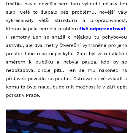
trsátka navíc dovolila sem tam vyloudit nějaký ten
slap. Celé to šlapalo bez problému, novější vály
vykreslovaly větší strukturu a propracovanost,
kterou kapela neměla problém
živě odprezentovat
.
I samotný Ben se snažil o nějakou tu pohybovou
aktivitu, ale dva metry čtvereční vyhraněné pro jeho
prostor toho moc neposkytlo. Zato byl velmi aktivní
směrem k publiku a nebyla pauza, kde by se
nedožadoval circle pitu. Ten se mu nakonec na
přídavek povedlo rozpoutat. Ostrované své zvládli a
komu to bylo málo, bude mít možnost je v září opět
potkat v Praze.