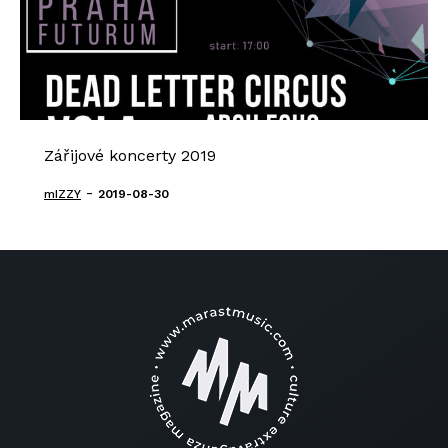
Zářijové koncerty 2019
-
mIZZY
2019-08-30