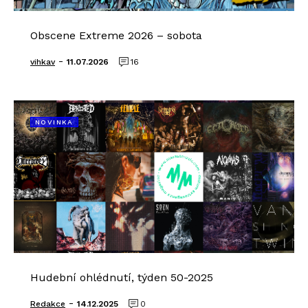
Obscene Extreme 2026 – sobota
-
vihkav
11.07.2026
16
NOVINKA
Hudební ohlédnutí, týden 50-2025
-
Redakce
14.12.2025
0