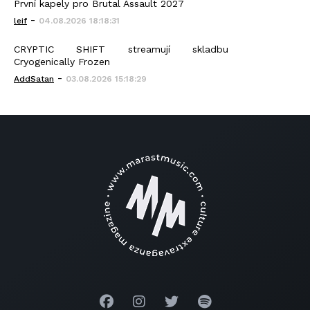
První kapely pro Brutal Assault 2027
-
leif
04.08.2026 18:18:31
CRYPTIC SHIFT streamují skladbu
Cryogenically Frozen
-
AddSatan
03.08.2026 15:18:29