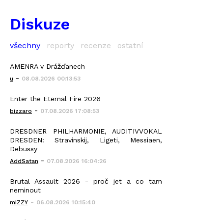
Diskuze
všechny
reporty
recenze
ostatní
AMENRA v Drážďanech
-
u
08.08.2026 00:13:53
Enter the Eternal Fire 2026
-
bizzaro
07.08.2026 17:08:53
DRESDNER PHILHARMONIE, AUDITIVVOKAL
DRESDEN: Stravinskij, Ligeti, Messiaen,
Debussy
-
AddSatan
07.08.2026 16:04:26
Brutal Assault 2026 - proč jet a co tam
neminout
-
mIZZY
06.08.2026 10:15:40