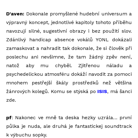
D’aven:
Dokonale promyšlené hudební universum a
výpravný koncept, jednotlivé kapitoly tohoto příběhu
navozují silné, sugestivní obrazy i bez použití slov.
Zdánlivý handicap absence vokálů YONL dokázali
zamaskovat a nahradit tak dokonale, že si člověk při
poslechu ani nevšimne, že tam žádný zpěv není,
natož aby mu chyběl. Zjitřenou náladu a
psychedelickou atmosféru dokáží navodit za pomoci
mnohem pestřejší škály prostředků než většina
žánrových kolegů. Komu se stýská po
ISIS
, má šanci
zde.
pf
: Nakonec ve mně ta deska hezky uzrála… první
půlka je nuda, ale druhá je fantastickej soundtrack
k výbuchu sopky.