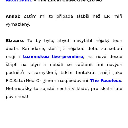
Annal
: Zatím mi to připadá slabší než EP, míň
vymazlený.
Bizzaro
: To by bylo, abych nevytáhl nějaký tech
death. Kanaďané, kteří již nějakou dobu za sebou
mají i
tuzemskou live-premiéru
, na nové desce
šlápli na plyn a nebáli se začlenit ani nových
podnětů k zamyšlení, takže tentokrát znějí jako
R.O.SaturNecrOriginem naspeedovaní
The Faceless
.
Nefanoušky to zajisté nechá v klidu, pro skalní ale
povinnost!