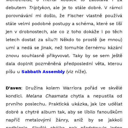
debutem
Triptykon
, ale je to stále dobré. V rámci
porovnávání mi došlo, že Fischer vlastně používá
stále velmi podobné postupy a schéma, které se liší
jen v drobnostech, ale co z toho dokáže i po těch
letech dostat za sílu?! Někdo to prostě (se mnou)
umí a nedá se jinak, než tomuhle černému kázání
znovu souhlasně přikyvovat. Taky by se sem ještě
dala doplnit pozměněná předposlední věta, kterou
píšu u
Sabbath Assembly
(viz níže).
D’aven
: Družina kolem Warriora pořád ve skvělé
kondici.
Melana Chasmata
chytla a nepustila od
prvního poslechu. Praktická ukázka, jak lze udělat
dobré a chytré album tak, aby se líbilo fanouškům
napříč metalovými žánry, aniž by se jakkoli
podbízelo. Skvělá obálka pak představuje jedno