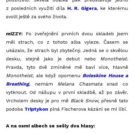
z posledních využití díla
H. R. Gigera
, ke kterému
svolil ještě za svého života.
miZZY:
Po zveřejnění prvních dvou skladeb jsem
měl strach, co z tohoto alba vyleze. Časem se
ukázalo, že strach byl zbytečný. Jedná se o skvělou
desku, stejně jako je debut nebo
Monotheist
.
Pravda, tyto dvě zmíněné mě baví více, hlavně
Monotheist
, ale když opomenu
Boleskine House a
Breathing
, nemám
Melana Chasmata
snad co
vytknout. Od nášupu v první skladbě, až po závěr.
Vrcholem desky je pro mě
Black Snow
, přesně tato
podoba
Triptykon
plná Fischerova kázání se mi líbí.
A na osmi albech se sešly dva hlasy: