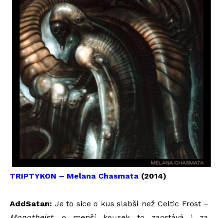
TRIPTYKON – Melana Chasmata
(2014)
AddSatan:
Je to sice o kus slabší než Celtic Frost –
Monotheist
, o menší kousek to zaostává i za