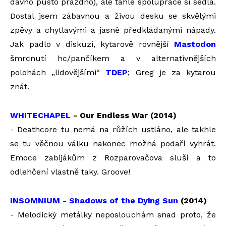
dávno pusto prázdno), ale tahle spolupráce si sedla.
Dostal jsem zábavnou a živou desku se skvělými
zpěvy a chytlavými a jasně předkládanými nápady.
Jak padlo v diskuzi, kytarově rovnější
Mastodon
šmrcnutí hc/pančíkem a v alternativnějších
polohách „lidovějšími“
TDEP
; Greg je za kytarou
znát.
WHITECHAPEL
- Our Endless War (2014)
- Deathcore tu nemá na růžích ustláno, ale takhle
se tu věčnou válku nakonec možná podaří vyhrát.
Emoce zabijákům z Rozparovačova sluší a to
odlehčení vlastně taky. Groove!
INSOMNIUM - Shadows of the Dying Sun
(2014)
- Melodický metálky neposlouchám snad proto, že