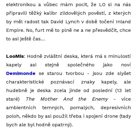
elektronikou a vůbec mám pocit, že LO si na nás
připravili těžký kalibr zlidovělých pověstí, z kterých
by měl radost tak David Lynch v době točení Inland
Empire. No, furt mě to plně ne a ne přesvědčit, chce
to asi ještě čas…
LooMis
: Hodně zvláštní deska, která má s minulostí
kapely asi stejně společného jako noví
Demimonde
se starou tvorbou - jsou zde slyšet
charakteristické poznávací znaky kapely, ale
hudebně je deska zcela jinde od poslední (13 let
staré)
The Mother And the Enemy
- více
ambientních temných, pomalých, depresivních
poloh, někdo by asi použil třeba i spojení drone (tady
bych ale byl hodně opatrný).