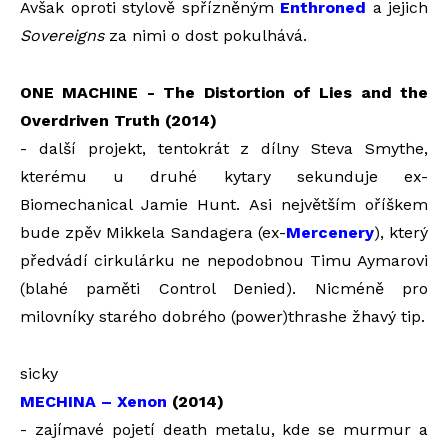
Avšak oproti stylově spřízněným
Enthroned
a jejich
Sovereigns
za nimi o dost pokulhává.
ONE MACHINE - The Distortion of Lies and the
Overdriven Truth (2014)
- další projekt, tentokrát z dílny Steva Smythe,
kterému u druhé kytary sekunduje ex-
Biomechanical Jamie Hunt. Asi největším oříškem
bude zpěv Mikkela Sandagera (ex-
Mercenery
), který
předvádí cirkulárku ne nepodobnou Timu Aymarovi
(blahé paměti Control Denied). Nicméně pro
milovníky starého dobrého (power)thrashe žhavý tip.
sicky
MECHINA – Xenon
(2014)
- zajímavé pojetí death metalu, kde se murmur a