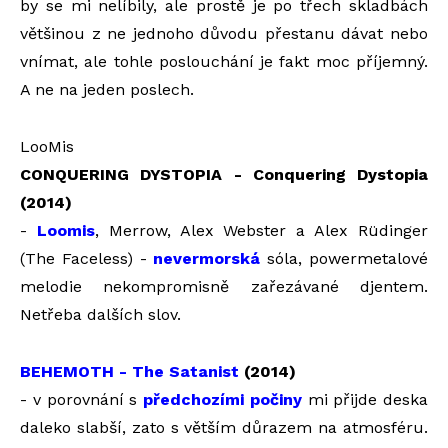
by se mi nelíbily, ale prostě je po třech skladbách
většinou z ne jednoho důvodu přestanu dávat nebo
vnímat, ale tohle poslouchání je fakt moc příjemný.
A ne na jeden poslech.
LooMis
CONQUERING DYSTOPIA - Conquering Dystopia
(2014)
-
Loomis
, Merrow, Alex Webster a Alex Rüdinger
(The Faceless) -
nevermorská
sóla, powermetalové
melodie nekompromisně zařezávané djentem.
Netřeba dalších slov.
BEHEMOTH - The Satanist
(2014)
- v porovnání s
předchozími počiny
mi přijde deska
daleko slabší, zato s větším důrazem na atmosféru.