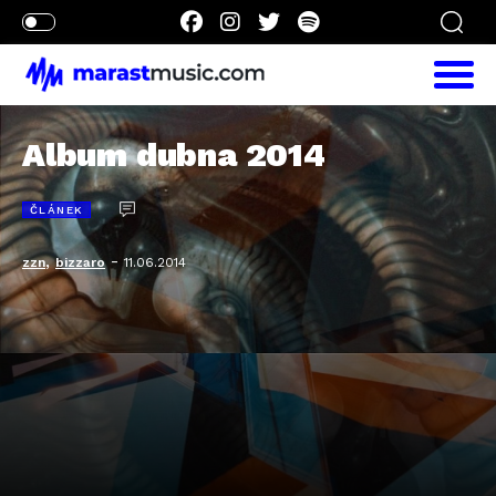
Album dubna 2014
ČLÁNEK
,
-
zzn
bizzaro
11.06.2014