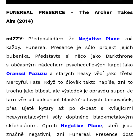
FUNEREAL PRESENCE - The Archer Takes
Aim
(2014)
mIZZY
: Předpokládám, že
Negative Plane
zná
každý. Funereal Presence je sólo projekt jejich
bubeníka. Představte si něco jako Darkthrone
s občasným nádechem psychedelických kapel jako
Oranssi Pazuzu
a starých heavy věcí jako třeba
Mercyful Fate. Když to člověk takto napíše, zní to
trochu jako blbost, ale výsledek je opravdu super. Je
tam vše od oldschool black'n'rollových tancovaček,
přes ujeté kytary až po d-beat s kvílejícími
heavymetalovými sóly doplněné blackmetalovým
skřehotáním. Oproti
Negative Plane
, kteří jsou
značně negativní, zní Funereal Presence dost