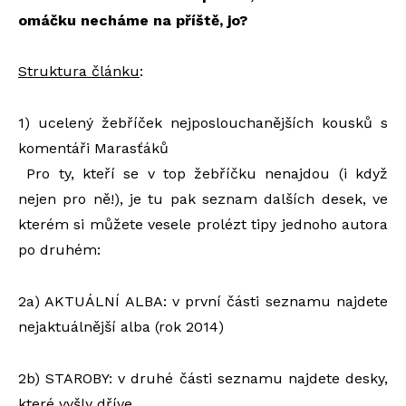
omáčku necháme na příště, jo?
Struktura článku
:
1) ucelený žebříček nejposlouchanějších kousků s
komentáři Marasťáků
Pro ty, kteří se v top žebříčku nenajdou (i když
nejen pro ně!), je tu pak seznam dalších desek, ve
kterém si můžete vesele prolézt tipy jednoho autora
po druhém:
2a) AKTUÁLNÍ ALBA: v první části seznamu najdete
nejaktuálnější alba (rok 2014)
2b) STAROBY: v druhé části seznamu najdete desky,
které vyšly dříve