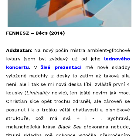
FENNESZ – Bécs (2014)
AddSatan
: Na nový počin mistra ambient-glitchové
kytary jsem byl zvědavý už od jeho
lednového
koncertu
. V
živé prezentaci
mě nové skladby
vyloženě nadchly, z desky to zatím až taková síla
není, ale i tak se mi nová deska líbí, zvláště první 4
kousky (
Liminality
nejvíc), jen ještě nevím jak moc.
Christian sice opět trochu zdrsněl, ale zároveň se
posunul i k o trošku větší chytlavosti a písničkové
struktuře, což má svá + i - . Sychravá,
melancholická krása
Black Sea
překonána nebude,
titulní skladba mě dokonce vytočila překročením