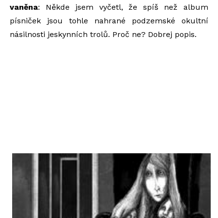
vaněna
: Někde jsem vyčetl, že spíš než album
písniček jsou tohle nahrané podzemské okultní
násilnosti jeskynních trolů. Proč ne? Dobrej popis.