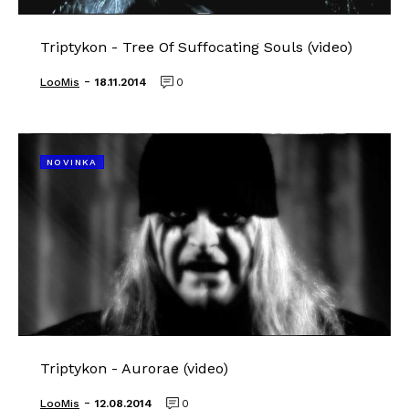
Triptykon - Tree Of Suffocating Souls (video)
-
LooMis
18.11.2014
0
NOVINKA
Triptykon - Aurorae (video)
-
LooMis
12.08.2014
0