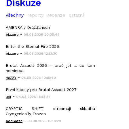
Diskuze
všechny
reporty
recenze
ostatní
AMENRA v Drážďanech
-
bizzaro
06.08.2026 20:05:46
Enter the Eternal Fire 2026
-
bizzaro
06.08.2026 12:12:30
Brutal Assault 2026 - proč jet a co tam
neminout
-
mIZZY
06.08.2026 10:15:40
První kapely pro Brutal Assault 2027
-
leif
04.08.2026 18:18:31
CRYPTIC SHIFT streamují skladbu
Cryogenically Frozen
-
AddSatan
03.08.2026 15:18:29