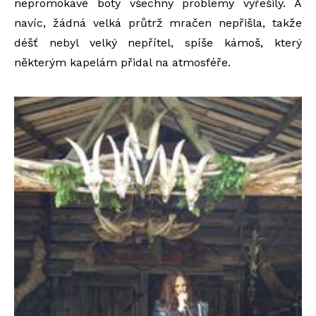
nepromokavé boty všechny problémy vyřešily. A
navíc, žádná velká průtrž mračen nepřišla, takže
déšť nebyl velký nepřítel, spíše kámoš, který
některým kapelám přidal na atmosféře.