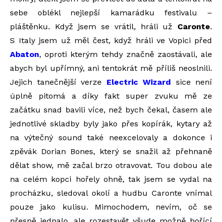
sebe oblékl nejlepší kamarádku festivalu –
pláštěnku. Když jsem se vrátil, hráli už
Caronte
.
S Italy jsem už měl čest, když hráli ve Vopici před
Abaton
, oproti kterým tehdy značně zaostávali, ale
abych byl upřímný, ani tentokrát mě příliš neoslnili.
Jejich tanečnější verze
Electric Wizard
sice není
úplně pitomá a díky fakt super zvuku mě ze
začátku snad bavili více, než bych čekal, časem ale
jednotlivé skladby byly jako přes kopírák, kytary až
na výtečný sound také neexcelovaly a dokonce i
zpěvák Dorian Bones, který se snažil až přehnaně
dělat show, mě začal brzo otravovat. Tou dobou ale
na celém kopci hořely ohně, tak jsem se vydal na
procházku, sledoval okolí a hudbu Caronte vnímal
pouze jako kulisu. Mimochodem, nevím, oč se
přesně jednalo, ale rozestavět všude možně hořící