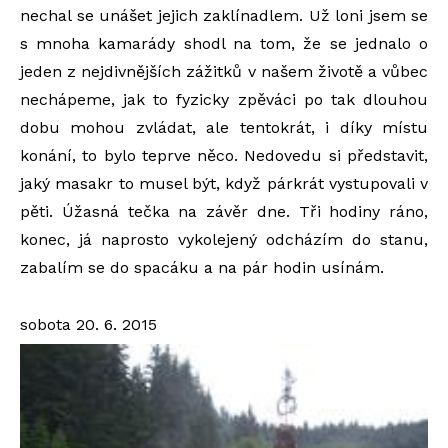
nechal se unášet jejich zaklínadlem. Už loni jsem se
s mnoha kamarády shodl na tom, že se jednalo o
jeden z nejdivnějších zážitků v našem životě a vůbec
nechápeme, jak to fyzicky zpěváci po tak dlouhou
dobu mohou zvládat, ale tentokrát, i díky místu
konání, to bylo teprve něco. Nedovedu si představit,
jaký masakr to musel být, když párkrát vystupovali v
pěti. Úžasná tečka na závěr dne. Tři hodiny ráno,
konec, já naprosto vykolejený odcházím do stanu,
zabalím se do spacáku a na pár hodin usínám.
sobota 20. 6. 2015