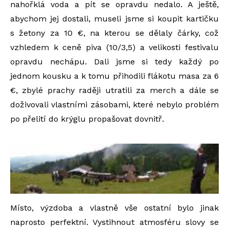
nahořklá voda a pít se opravdu nedalo. A ještě,
abychom jej dostali, museli jsme si koupit kartičku
s žetony za 10 €, na kterou se dělaly čárky, což
vzhledem k ceně piva (10/3,5) a velikosti festivalu
opravdu nechápu. Dali jsme si tedy každý po
jednom kousku a k tomu přihodili flákotu masa za 6
€, zbylé prachy raději utratili za merch a dále se
doživovali vlastními zásobami, které nebylo problém
po přelití do krýglu propašovat dovnitř.
Místo, výzdoba a vlastně vše ostatní bylo jinak
naprosto perfektní. Vystihnout atmosféru slovy se