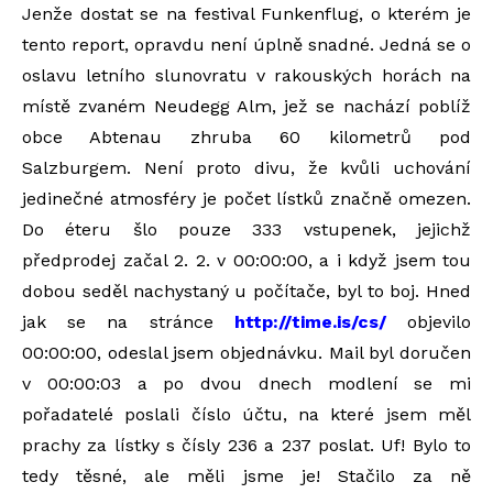
Jenže dostat se na festival Funkenflug, o kterém je
tento report, opravdu není úplně snadné. Jedná se o
oslavu letního slunovratu v rakouských horách na
místě zvaném Neudegg Alm, jež se nachází poblíž
obce Abtenau zhruba 60 kilometrů pod
Salzburgem. Není proto divu, že kvůli uchování
jedinečné atmosféry je počet lístků značně omezen.
Do éteru šlo pouze 333 vstupenek, jejichž
předprodej začal 2. 2. v 00:00:00, a i když jsem tou
dobou seděl nachystaný u počítače, byl to boj. Hned
jak se na stránce
http://time.is/cs/
objevilo
00:00:00, odeslal jsem objednávku. Mail byl doručen
v 00:00:03 a po dvou dnech modlení se mi
pořadatelé poslali číslo účtu, na které jsem měl
prachy za lístky s čísly 236 a 237 poslat. Uf! Bylo to
tedy těsné, ale měli jsme je! Stačilo za ně