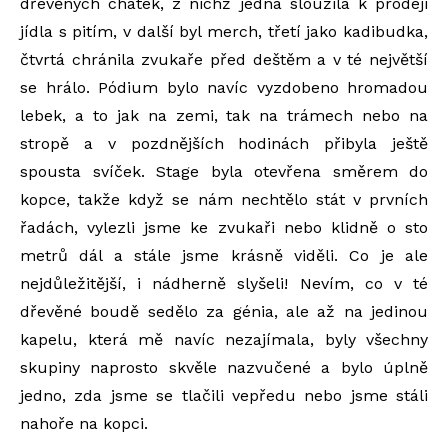
dřevěných chatek, z nichž jedna sloužila k prodeji
jídla s pitím, v další byl merch, třetí jako kadibudka,
čtvrtá chránila zvukaře před deštěm a v té největší
se hrálo. Pódium bylo navíc vyzdobeno hromadou
lebek, a to jak na zemi, tak na trámech nebo na
stropě a v pozdnějších hodinách přibyla ještě
spousta svíček. Stage byla otevřena směrem do
kopce, takže když se nám nechtělo stát v prvních
řadách, vylezli jsme ke zvukaři nebo klidně o sto
metrů dál a stále jsme krásně viděli. Co je ale
nejdůležitější, i nádherně slyšeli! Nevím, co v té
dřevěné boudě sedělo za génia, ale až na jedinou
kapelu, která mě navíc nezajímala, byly všechny
skupiny naprosto skvěle nazvučené a bylo úplně
jedno, zda jsme se tlačili vepředu nebo jsme stáli
nahoře na kopci.