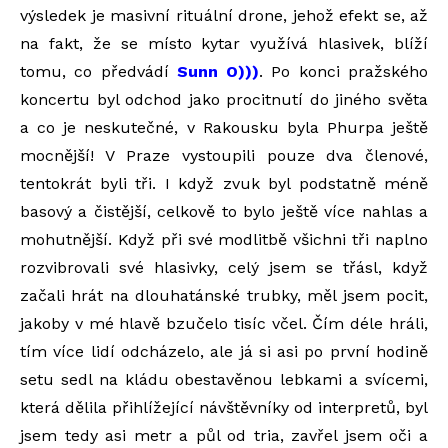
výsledek je masivní rituální drone, jehož efekt se, až
na fakt, že se místo kytar využívá hlasivek, blíží
tomu, co předvádí
Sunn O)))
. Po konci pražského
koncertu byl odchod jako procitnutí do jiného světa
a co je neskutečné, v Rakousku byla Phurpa ještě
mocnější! V Praze vystoupili pouze dva členové,
tentokrát byli tři. I když zvuk byl podstatně méně
basový a čistější, celkově to bylo ještě více nahlas a
mohutnější. Když při své modlitbě všichni tři naplno
rozvibrovali své hlasivky, celý jsem se třásl, když
začali hrát na dlouhatánské trubky, měl jsem pocit,
jakoby v mé hlavě bzučelo tisíc včel. Čím déle hráli,
tím více lidí odcházelo, ale já si asi po první hodině
setu sedl na kládu obestavěnou lebkami a svícemi,
která dělila přihlížející návštěvníky od interpretů, byl
jsem tedy asi metr a půl od tria, zavřel jsem oči a