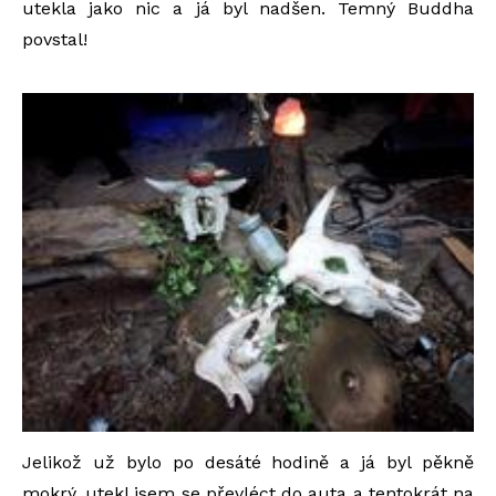
utekla jako nic a já byl nadšen. Temný Buddha
povstal!
Jelikož už bylo po desáté hodině a já byl pěkně
mokrý, utekl jsem se převléct do auta a tentokrát na