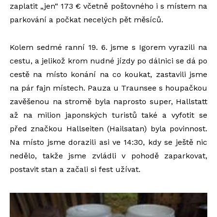
zaplatit „jen“ 173 € včetně poštovného i s místem na
parkování a počkat necelých pět měsíců.
Kolem sedmé ranní 19. 6. jsme s Igorem vyrazili na
cestu, a jelikož krom nudné jízdy po dálnici se dá po
cestě na místo konání na co koukat, zastavili jsme
na pár fajn místech. Pauza u Traunsee s houpačkou
zavěšenou na stromě byla naprosto super, Hallstatt
až na milion japonských turistů také a vyfotit se
před značkou Hallseiten (Hailsatan) byla povinnost.
Na místo jsme dorazili asi ve 14:30, kdy se ještě nic
nedělo, takže jsme zvládli v pohodě zaparkovat,
postavit stan a začali si fest užívat.