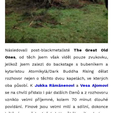
Následovali post-blackmetalisté
The Great Old
Ones
, od těch jsem však viděl pouze zvukovku,
jelikož jsem zalezl do backstage s bubeníkem a
kytaristou Atomikylä/Dark Buddha Rising dělat
rozhovor nejen o těchto dvou kapelách, ve kterých
oba působí. K
Jukka Rämänenovi
a
Vesa Ajomovi
se na chvíli přidalo i pár dalších členů a z rozhovoru
vzniklo velmi příjemné, kolem 70 minut dlouhé
povídání. Finové jsou velmi milí a sdílní, dokonce