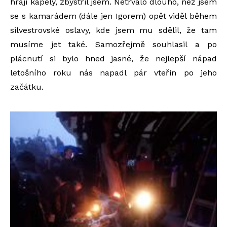
hrají kapely, zbystřil jsem. Netrvalo dlouho, než jsem
se s kamarádem (dále jen Igorem) opět viděl během
silvestrovské oslavy, kde jsem mu sdělil, že tam
musíme jet také. Samozřejmě souhlasil a po
plácnutí si bylo hned jasné, že nejlepší nápad
letošního roku nás napadl pár vteřin po jeho
začátku.