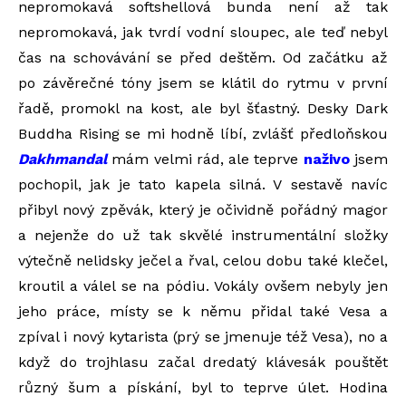
nepromokavá softshellová bunda není až tak
nepromokavá, jak tvrdí vodní sloupec, ale teď nebyl
čas na schovávání se před deštěm. Od začátku až
po závěrečné tóny jsem se klátil do rytmu v první
řadě, promokl na kost, ale byl šťastný. Desky Dark
Buddha Rising se mi hodně líbí, zvlášť předloňskou
Dakhmandal
mám velmi rád, ale teprve
naživo
jsem
pochopil, jak je tato kapela silná. V sestavě navíc
přibyl nový zpěvák, který je očividně pořádný magor
a nejenže do už tak skvělé instrumentální složky
výtečně nelidsky ječel a řval, celou dobu také klečel,
kroutil a válel se na pódiu. Vokály ovšem nebyly jen
jeho práce, místy se k němu přidal také Vesa a
zpíval i nový kytarista (prý se jmenuje též Vesa), no a
když do trojhlasu začal dredatý klávesák pouštět
různý šum a pískání, byl to teprve úlet. Hodina