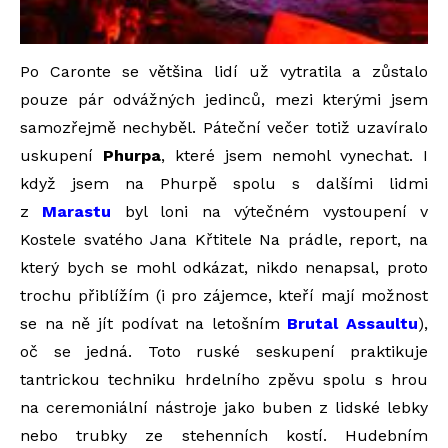
Po Caronte se většina lidí už vytratila a zůstalo
pouze pár odvážných jedinců, mezi kterými jsem
samozřejmě nechyběl. Páteční večer totiž uzavíralo
uskupení
Phurpa
, které jsem nemohl vynechat. I
když jsem na Phurpě spolu s dalšími lidmi
z
Marastu
byl loni na výtečném vystoupení v
Kostele svatého Jana Křtitele Na prádle, report, na
který bych se mohl odkázat, nikdo nenapsal, proto
trochu přiblížím (i pro zájemce, kteří mají možnost
se na ně jít podívat na letošním
Brutal Assaultu
),
oč se jedná. Toto ruské seskupení praktikuje
tantrickou techniku hrdelního zpěvu spolu s hrou
na ceremoniální nástroje jako buben z lidské lebky
nebo trubky ze stehenních kostí. Hudebním