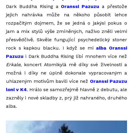
Dark Buddha Rising a
Oranssi Pazuzu
a přestože
jejich nahrávka může na někoho působit lehce
rozpačitým dojmem, že se jedná o jakýsi pokus o
jam a mix stylů výše zmíněných, naživo zněli velmi
přesvědčivě. Skvěle fungující psychedelický stoner
rock s kapkou blacku. I když se mi
alba Oranssi
Pazuzu
i Dark Buddha Rising líbí mnohem více než
Erkale
, koncert Atomikylä mě díky své živelnosti a
možná i díky ne úplně dokonale vypracovaným a
uhlazeným motivům bavili více než
Oranssi Pazuzu
loni v K4
. Hrálo se samozřejmě hlavně z debutu, ale
zazněly i nové skladby z, prý již nahraného, druhého
alba.