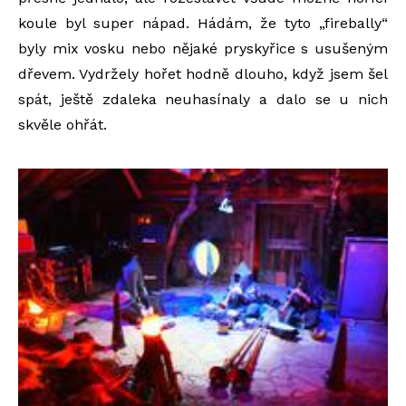
koule byl super nápad. Hádám, že tyto „firebally“
byly mix vosku nebo nějaké pryskyřice s usušeným
dřevem. Vydržely hořet hodně dlouho, když jsem šel
spát, ještě zdaleka neuhasínaly a dalo se u nich
skvěle ohřát.