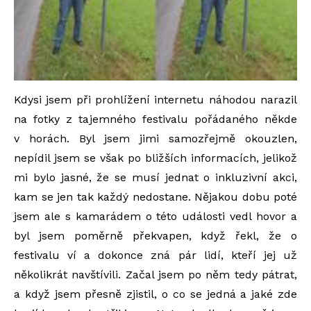
Kdysi jsem při prohlížení internetu náhodou narazil
na fotky z tajemného festivalu pořádaného někde
v horách. Byl jsem jimi samozřejmě okouzlen,
nepídil jsem se však po bližších informacích, jelikož
mi bylo jasné, že se musí jednat o inkluzivní akci,
kam se jen tak každý nedostane. Nějakou dobu poté
jsem ale s kamarádem o této události vedl hovor a
byl jsem poměrně překvapen, když řekl, že o
festivalu ví a dokonce zná pár lidí, kteří jej už
několikrát navštívili. Začal jsem po něm tedy pátrat,
a když jsem přesně zjistil, o co se jedná a jaké zde