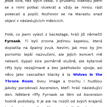
ještě více, než bych čekal. V průběhu víkendu jsem
se s nimi potkal vícekrát a vždy se mnou rádi
pokecali a popili. Rozhovor se na Marastu snad
objeví v následujících měsících.
Poté, co jsem vylezl z backstage, hráli již němečtí
Fyrnask
. Ti byli zrovna jedinou kapelou, která
doplatila na špatný zvuk. Nevím, jak moc by jim
pomohlo lepší nazvučení, ale jejich koncert mě
nebavil. Sypali sice poměrně slušně, ale kytarové
riffy byly nezajímavé a bez jakéhokoliv vývoje, asi
něco jako cascadian blacky á la
Wolves in the
Throne Room
. Svou image a trochu i hudbou
jakoby parodovali Ascension, kteří hráli následující
den. Některé riffy Fyrnask se těm od Ascension
hodně podobaly, ti je ale na rozdíl od svých krajanů