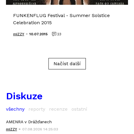
FUNKENFLUG Festival - Summer Solstice
Celebration 2015
-
mIZZY
10.07.2015
23
Načíst další
Diskuze
všechny
reporty
recenze
ostatní
AMENRA v Drážďanech
-
mIZZY
07.08.2026 14:25:03