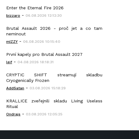
Enter the Eternal Fire 2026
-
bizzaro
06.08.2026 12:12:30
Brutal Assault 2026 - proč jet a co tam
neminout
-
mIZZY
06.08.2026 10:15:40
První kapely pro Brutal Assault 2027
-
leif
04.08.2026 18:18:31
CRYPTIC SHIFT streamují skladbu
Cryogenically Frozen
-
AddSatan
03.08.2026 15:18:29
KRALLICE zveřejnili skladu Living Useless
Ritual
-
Ondrajs
03.08.2026 12:05:25