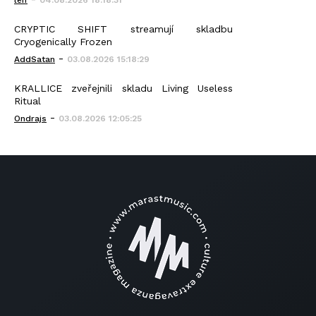
leif
04.08.2026 18:18:31
CRYPTIC SHIFT streamují skladbu
Cryogenically Frozen
-
AddSatan
03.08.2026 15:18:29
KRALLICE zveřejnili skladu Living Useless
Ritual
-
Ondrajs
03.08.2026 12:05:25