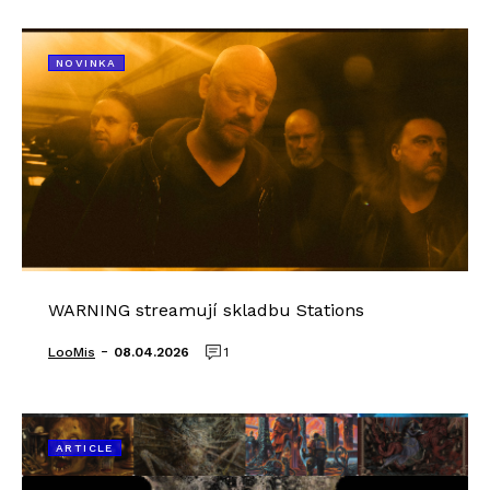
NOVINKA
WARNING streamují skladbu Stations
-
LooMis
08.04.2026
1
ARTICLE