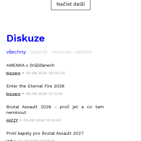
Načíst další
Diskuze
všechny
reporty
recenze
ostatní
AMENRA v Drážďanech
-
bizzaro
06.08.2026 20:05:46
Enter the Eternal Fire 2026
-
bizzaro
06.08.2026 12:12:30
Brutal Assault 2026 - proč jet a co tam
neminout
-
mIZZY
06.08.2026 10:15:40
První kapely pro Brutal Assault 2027
-