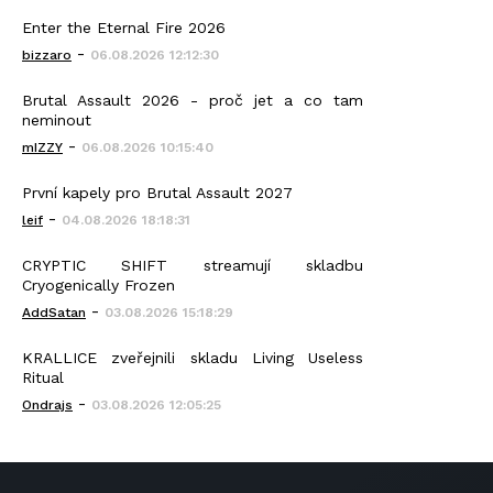
Enter the Eternal Fire 2026
-
bizzaro
06.08.2026 12:12:30
Brutal Assault 2026 - proč jet a co tam
neminout
-
mIZZY
06.08.2026 10:15:40
První kapely pro Brutal Assault 2027
-
leif
04.08.2026 18:18:31
CRYPTIC SHIFT streamují skladbu
Cryogenically Frozen
-
AddSatan
03.08.2026 15:18:29
KRALLICE zveřejnili skladu Living Useless
Ritual
-
Ondrajs
03.08.2026 12:05:25