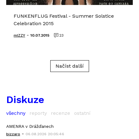
FUNKENFLUG Festival - Summer Solstice
Celebration 2015
-
mIZZY
10.07.2015
23
Načíst další
Diskuze
všechny
reporty
recenze
ostatní
AMENRA v Drážďanech
-
bizzaro
06.08.2026 20:05:46