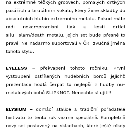
na extrémně těžkých groovech, pomalých drtivých
pasážích a brutálním vokálu, který žene skladby do
absolutních hlubin extrémního metalu. Pokud máte
rádi nekompromisní tlak a kosti drtící
sílu slam/death metalu, jejich set bude přesně to
pravé. Ne nadarmo suportovali v ČR zvučná jména
tohoto stylu.
EYELESS
– překvapení tohoto ročníku. První
vystoupení ostřílených hudebních borců jejichž
prezentace hodlá čerpat to nejlepší z hudby nu-
metalových bohů SLIPKNOT. Nenechte si ujít!!!
ELYSIUM
– domácí stálice a tradiční pořadatelé
festivalu to tento rok vezme speciálně. Kompletně
nový set postavený na skladbách, které ještě nikdy