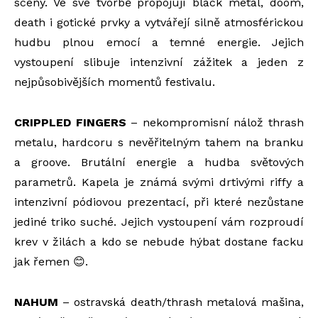
scény. Ve své tvorbě propojují black metal, doom,
death i gotické prvky a vytvářejí silně atmosférickou
hudbu plnou emocí a temné energie. Jejich
vystoupení slibuje intenzivní zážitek a jeden z
nejpůsobivějších momentů festivalu.
CRIPPLED FINGERS
– nekompromisní nálož thrash
metalu, hardcoru s nevěřitelným tahem na branku
a groove. Brutální energie a hudba světových
parametrů. Kapela je známá svými drtivými riffy a
intenzivní pódiovou prezentací, při které nezůstane
jediné triko suché. Jejich vystoupení vám rozproudí
krev v žilách a kdo se nebude hýbat dostane facku
jak řemen
😊
.
NAHUM
– ostravská death/thrash metalová mašina,