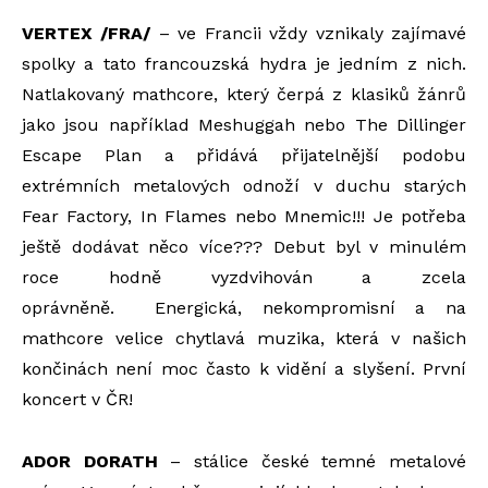
VERTEX /FRA/
– ve Francii vždy vznikaly zajímavé
spolky a tato francouzská hydra je jedním z nich.
Natlakovaný mathcore, který čerpá z klasiků žánrů
jako jsou například Meshuggah nebo The Dillinger
Escape Plan a přidává přijatelnější podobu
extrémních metalových odnoží v duchu starých
Fear Factory, In Flames nebo Mnemic!!! Je potřeba
ještě dodávat něco více??? Debut byl v minulém
roce hodně vyzdvihován a zcela
oprávněně. Energická, nekompromisní a na
mathcore velice chytlavá muzika, která v našich
končinách není moc často k vidění a slyšení. První
koncert v ČR!
ADOR DORATH
– stálice české temné metalové