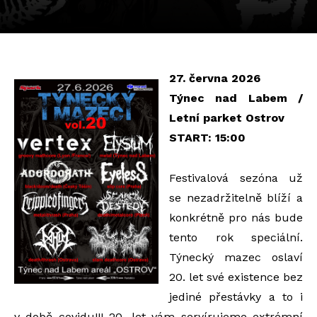
27. června 2026
Týnec nad Labem /
Letní parket Ostrov
START: 15:00
Festivalová sezóna už
se nezadržitelně blíží a
konkrétně pro nás bude
tento rok speciální.
Týnecký mazec oslaví
20. let své existence bez
jediné přestávky a to i
v době covidu!!! 20. let vám servírujeme extrémní