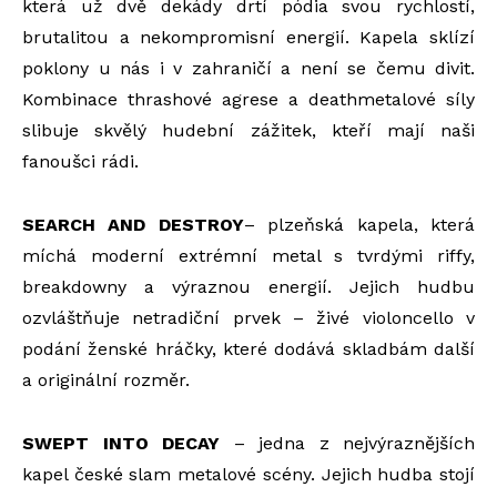
která už dvě dekády drtí pódia svou rychlostí,
brutalitou a nekompromisní energií. Kapela sklízí
poklony u nás i v zahraničí a není se čemu divit.
Kombinace thrashové agrese a deathmetalové síly
slibuje skvělý hudební zážitek, kteří mají naši
fanoušci rádi.
SEARCH AND DESTROY
– plzeňská kapela, která
míchá moderní extrémní metal s tvrdými riffy,
breakdowny a výraznou energií. Jejich hudbu
ozvláštňuje netradiční prvek – živé violoncello v
podání ženské hráčky, které dodává skladbám další
a originální rozměr.
SWEPT INTO DECAY
– jedna z nejvýraznějších
kapel české slam metalové scény. Jejich hudba stojí