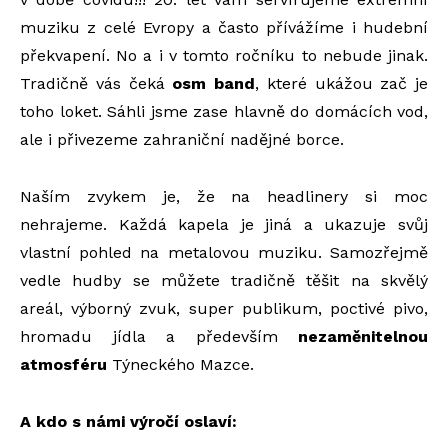
muziku z celé Evropy a často přívážíme i hudební
překvapení. No a i v tomto ročníku to nebude jinak.
Tradičně vás čeká
osm band
, které ukážou zač je
toho loket. Sáhli jsme zase hlavně do domácích vod,
ale i přivezeme zahraniční nadějné borce.
Naším zvykem je, že na headlinery si moc
nehrajeme. Každá kapela je jiná a ukazuje svůj
vlastní pohled na metalovou muziku. Samozřejmě
vedle hudby se můžete tradičně těšit na skvělý
areál, výborný zvuk, super publikum, poctivé pivo,
hromadu jídla a především
nezaměnitelnou
atmosféru
Týneckého Mazce.
A kdo s námi výročí oslaví: