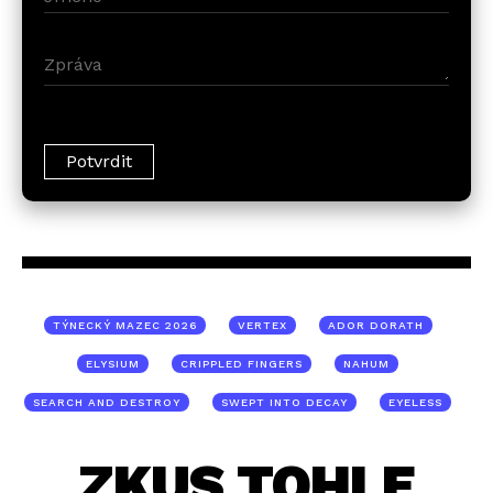
TÝNECKÝ MAZEC 2026
VERTEX
ADOR DORATH
ELYSIUM
CRIPPLED FINGERS
NAHUM
SEARCH AND DESTROY
SWEPT INTO DECAY
EYELESS
ZKUS TOHLE