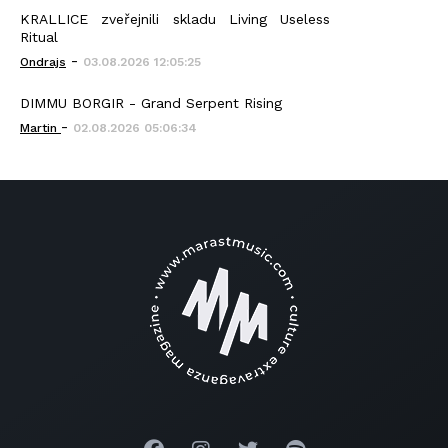
KRALLICE zveřejnili skladu Living Useless
Ritual
-
Ondrajs
03.08.2026 12:05:25
DIMMU BORGIR - Grand Serpent Rising
-
Martin
02.08.2026 05:06:34