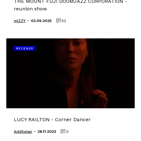
THE MOUNT FUJI DOOMJAZZ CORPORATION -
reunion show
-
mIZZY
03.09.2025
52
RECENZE
LUCY RAILTON - Corner Dancer
-
AddSatan
28.11.2023
0