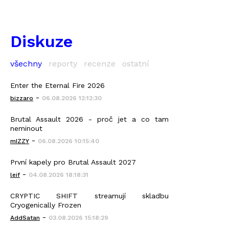
Diskuze
všechny
reporty
recenze
ostatní
Enter the Eternal Fire 2026
-
bizzaro
06.08.2026 12:12:30
Brutal Assault 2026 - proč jet a co tam
neminout
-
mIZZY
06.08.2026 10:15:40
První kapely pro Brutal Assault 2027
-
leif
04.08.2026 18:18:31
CRYPTIC SHIFT streamují skladbu
Cryogenically Frozen
-
AddSatan
03.08.2026 15:18:29