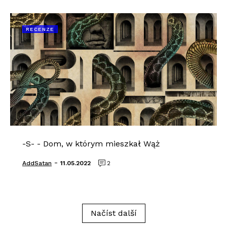
RECENZE
-S- - Dom, w którym mieszkał Wąż
-
AddSatan
11.05.2022
2
Načíst další