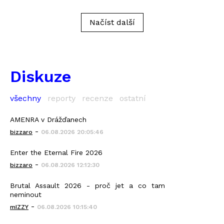
Načíst další
Diskuze
všechny
reporty
recenze
ostatní
AMENRA v Drážďanech
-
bizzaro
06.08.2026 20:05:46
Enter the Eternal Fire 2026
-
bizzaro
06.08.2026 12:12:30
Brutal Assault 2026 - proč jet a co tam
neminout
-
mIZZY
06.08.2026 10:15:40