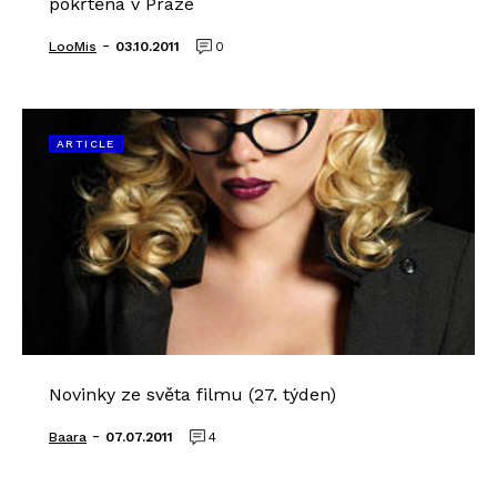
pokřtěna v Praze
-
LooMis
03.10.2011
0
ARTICLE
Novinky ze světa filmu (27. týden)
-
Baara
07.07.2011
4