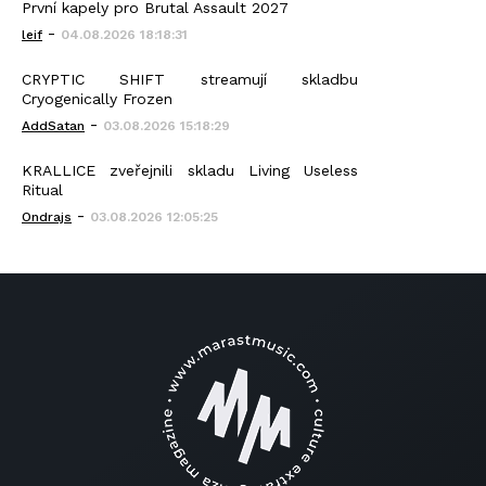
První kapely pro Brutal Assault 2027
-
leif
04.08.2026 18:18:31
CRYPTIC SHIFT streamují skladbu
Cryogenically Frozen
-
AddSatan
03.08.2026 15:18:29
KRALLICE zveřejnili skladu Living Useless
Ritual
-
Ondrajs
03.08.2026 12:05:25