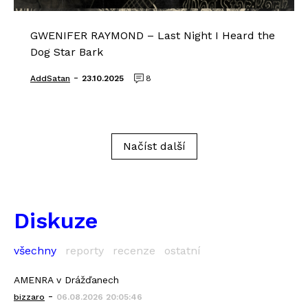
GWENIFER RAYMOND – Last Night I Heard the
Dog Star Bark
-
AddSatan
23.10.2025
8
Načíst další
Diskuze
všechny
reporty
recenze
ostatní
AMENRA v Drážďanech
-
bizzaro
06.08.2026 20:05:46