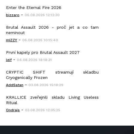
Enter the Eternal Fire 2026
-
bizzaro
06.08.2026 12:12:30
Brutal Assault 2026 - proč jet a co tam
neminout
-
mIZZY
06.08.2026 10:15:40
První kapely pro Brutal Assault 2027
-
leif
04.08.2026 18:18:31
CRYPTIC SHIFT streamují skladbu
Cryogenically Frozen
-
AddSatan
03.08.2026 15:18:29
KRALLICE zveřejnili skladu Living Useless
Ritual
-
Ondrajs
03.08.2026 12:05:25