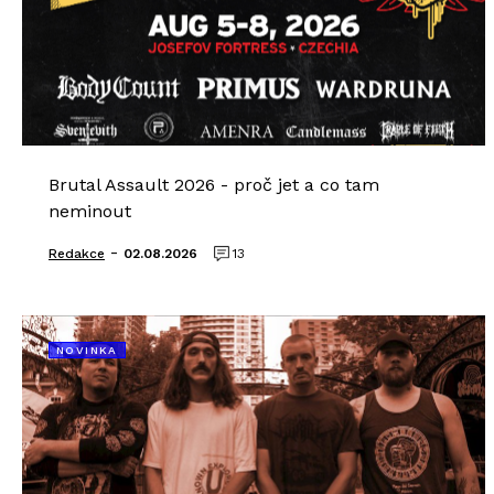
Brutal Assault 2026 - proč jet a co tam
neminout
-
Redakce
02.08.2026
13
NOVINKA