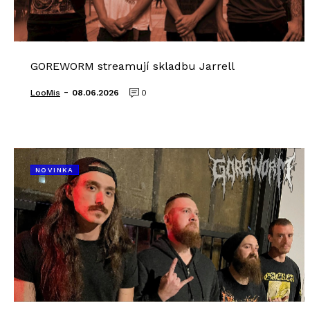
GOREWORM streamují skladbu Jarrell
-
LooMis
08.06.2026
0
NOVINKA