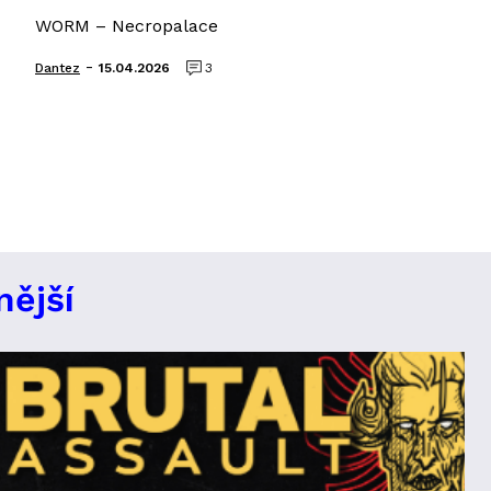
WORM – Necropalace
-
Dantez
15.04.2026
3
nější