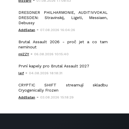
-
bizzaro
07.08.2026 17:08:53
DRESDNER PHILHARMONIE, AUDITIVVOKAL
DRESDEN: Stravinskij, Ligeti, Messiaen,
Debussy
-
AddSatan
07.08.2026 16:04:26
Brutal Assault 2026 - proč jet a co tam
neminout
-
mIZZY
06.08.2026 10:15:40
První kapely pro Brutal Assault 2027
-
leif
04.08.2026 18:18:31
CRYPTIC SHIFT streamují skladbu
Cryogenically Frozen
-
AddSatan
03.08.2026 15:18:29