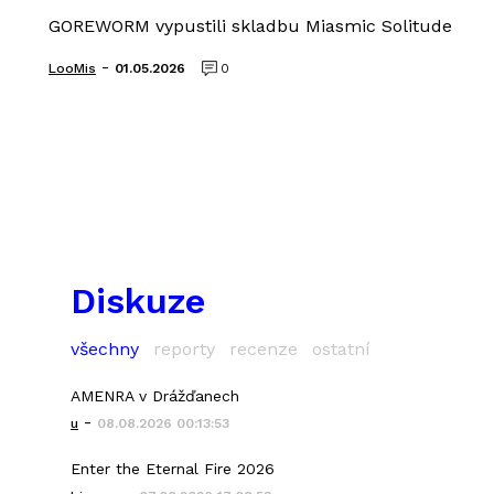
GOREWORM vypustili skladbu Miasmic Solitude
-
LooMis
01.05.2026
0
Diskuze
všechny
reporty
recenze
ostatní
AMENRA v Drážďanech
-
u
08.08.2026 00:13:53
Enter the Eternal Fire 2026