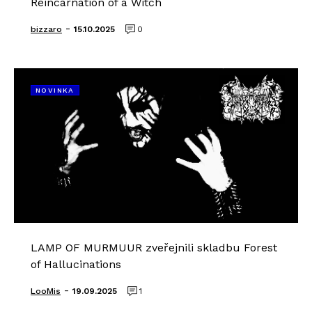
Reincarnation of a Witch
-
bizzaro
15.10.2025
0
NOVINKA
LAMP OF MURMUUR zveřejnili skladbu Forest
of Hallucinations
-
LooMis
19.09.2025
1