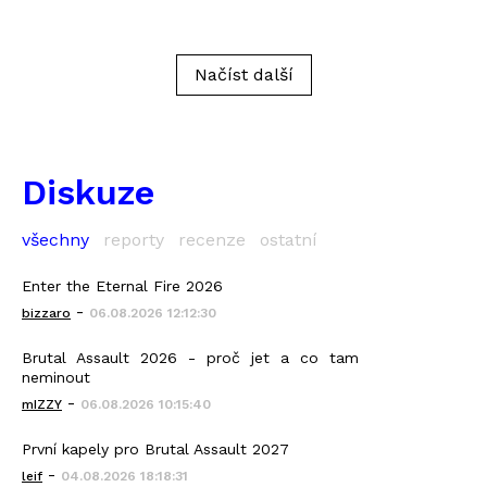
Načíst další
Diskuze
všechny
reporty
recenze
ostatní
Enter the Eternal Fire 2026
-
bizzaro
06.08.2026 12:12:30
Brutal Assault 2026 - proč jet a co tam
neminout
-
mIZZY
06.08.2026 10:15:40
První kapely pro Brutal Assault 2027
-
leif
04.08.2026 18:18:31