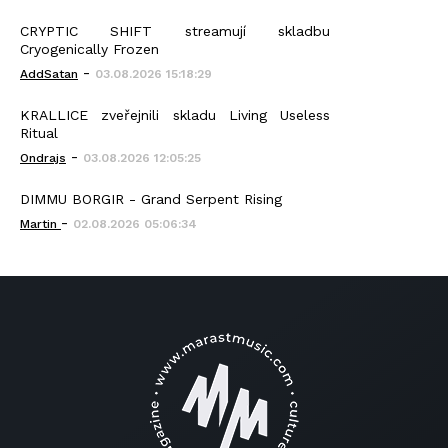
CRYPTIC SHIFT streamují skladbu
Cryogenically Frozen
-
AddSatan
03.08.2026 15:18:29
KRALLICE zveřejnili skladu Living Useless
Ritual
-
Ondrajs
03.08.2026 12:05:25
DIMMU BORGIR - Grand Serpent Rising
-
Martin
02.08.2026 05:06:34