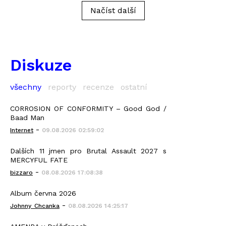
Načíst další
Diskuze
všechny
reporty
recenze
ostatní
CORROSION OF CONFORMITY – Good God /
Baad Man
-
Internet
09.08.2026 02:59:02
Dalších 11 jmen pro Brutal Assault 2027 s
MERCYFUL FATE
-
bizzaro
08.08.2026 17:08:38
Album června 2026
-
Johnny_Chcanka
08.08.2026 14:25:17