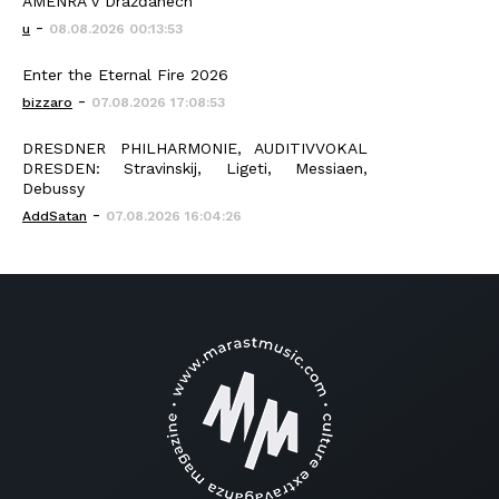
AMENRA v Drážďanech
-
u
08.08.2026 00:13:53
Enter the Eternal Fire 2026
-
bizzaro
07.08.2026 17:08:53
DRESDNER PHILHARMONIE, AUDITIVVOKAL
DRESDEN: Stravinskij, Ligeti, Messiaen,
Debussy
-
AddSatan
07.08.2026 16:04:26