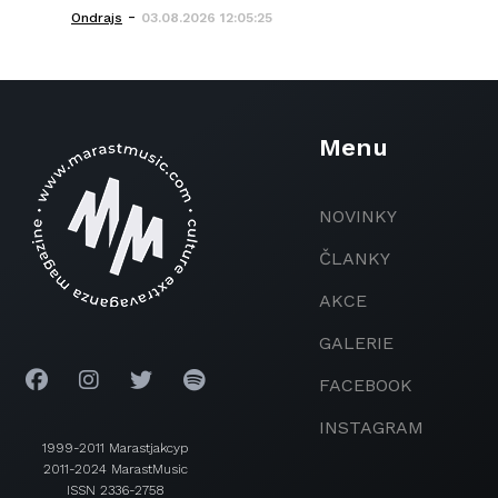
-
Ondrajs
03.08.2026 12:05:25
Menu
NOVINKY
ČLANKY
AKCE
GALERIE
FACEBOOK
INSTAGRAM
1999-2011 Marastjakcyp
2011-2024 MarastMusic
ISSN 2336-2758