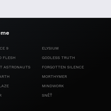
eme
CE 9
ELYSIUM
D FLESH
GODLESS TRUTH
IT ASTRONAUTS
FORGOTTEN SILENCE
ARTH
MORTHYMER
LAZE
MINDWORK
R
SNĚŤ