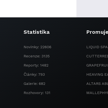
Statistika
Promuj
Novinky: 22606
LIQUID SPA
Recenze: 3135
CUTTERRE
Reporty: 1482
GRAPEFRU
Články: 793
HEAVING E
Galerie: 682
ALTARS AB
Rozhovory: 131
MALLEPHY