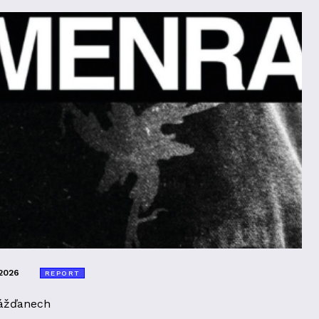
2026
REPORT
ážďanech