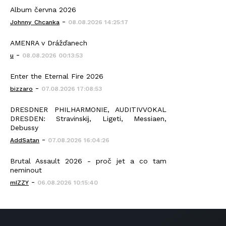
Album června 2026
-
Johnny_Chcanka
08.08.2026 14:25:17
AMENRA v Drážďanech
-
u
08.08.2026 00:13:53
Enter the Eternal Fire 2026
-
bizzaro
07.08.2026 17:08:53
DRESDNER PHILHARMONIE, AUDITIVVOKAL
DRESDEN: Stravinskij, Ligeti, Messiaen,
Debussy
-
AddSatan
07.08.2026 16:04:26
Brutal Assault 2026 - proč jet a co tam
neminout
-
mIZZY
06.08.2026 10:15:40