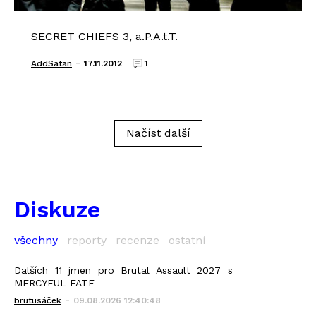
SECRET CHIEFS 3, a.P.A.t.T.
-
AddSatan
17.11.2012
1
Načíst další
Diskuze
všechny
reporty
recenze
ostatní
Dalších 11 jmen pro Brutal Assault 2027 s
MERCYFUL FATE
-
brutusáček
09.08.2026 12:40:48