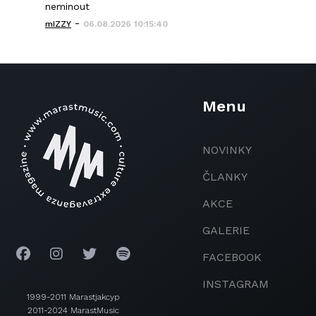
neminout
-
mIZZY
06.08.2026 10:15:40
Menu
NOVINKY
ČLANKY
AKCE
GALERIE
FACEBOOK
INSTAGRAM
1999-2011 Marastjakcyp
2011-2024 MarastMusic