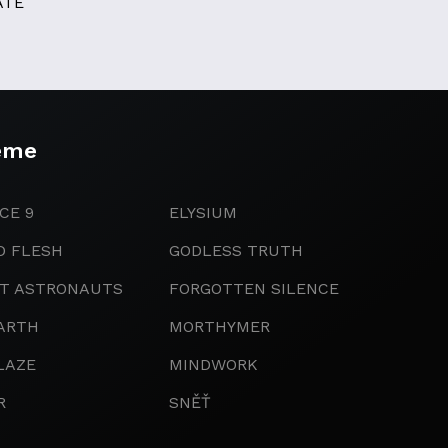
ATE
eme
CE 9
ELYSIUM
D FLESH
GODLESS TRUTH
IT ASTRONAUTS
FORGOTTEN SILENCE
ARTH
MORTHYMER
LAZE
MINDWORK
R
SNĚŤ