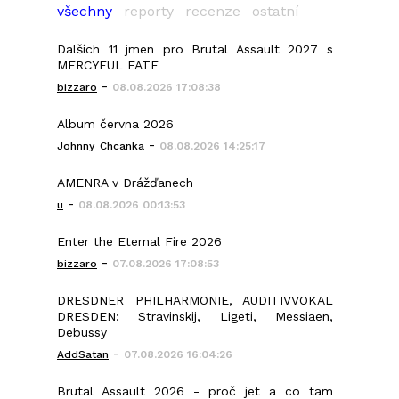
všechny
reporty
recenze
ostatní
Dalších 11 jmen pro Brutal Assault 2027 s
MERCYFUL FATE
-
bizzaro
08.08.2026 17:08:38
Album června 2026
-
Johnny_Chcanka
08.08.2026 14:25:17
AMENRA v Drážďanech
-
u
08.08.2026 00:13:53
Enter the Eternal Fire 2026
-
bizzaro
07.08.2026 17:08:53
DRESDNER PHILHARMONIE, AUDITIVVOKAL
DRESDEN: Stravinskij, Ligeti, Messiaen,
Debussy
-
AddSatan
07.08.2026 16:04:26
Brutal Assault 2026 - proč jet a co tam