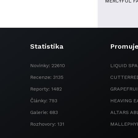
MERCYFUL F
Statistika
Promuj
Novinky: 22610
LIQUID SPA
Recenze: 3135
CUTTERRE
Reporty: 1482
GRAPEFRU
Články: 793
HEAVING E
Galerie: 683
ALTARS AB
Rozhovory: 131
MALLEPHY