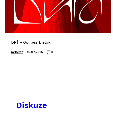
DRŤ - Oči bez bielok
-
mrkvivit
10.07.2025
0
Diskuze