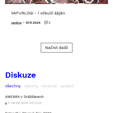
VAFURLOGI - Í vökulli áþján
-
vaněna
01.11.2024
2
Načíst další
Diskuze
všechny
reporty
recenze
ostatní
AMENRA v Drážďanech
-
u
08.08.2026 00:13:53