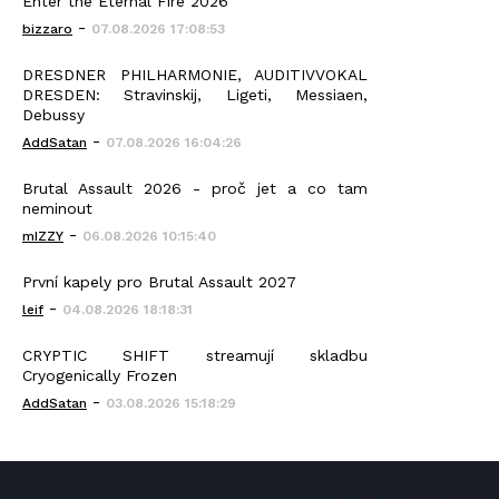
Enter the Eternal Fire 2026
-
bizzaro
07.08.2026 17:08:53
DRESDNER PHILHARMONIE, AUDITIVVOKAL
DRESDEN: Stravinskij, Ligeti, Messiaen,
Debussy
-
AddSatan
07.08.2026 16:04:26
Brutal Assault 2026 - proč jet a co tam
neminout
-
mIZZY
06.08.2026 10:15:40
První kapely pro Brutal Assault 2027
-
leif
04.08.2026 18:18:31
CRYPTIC SHIFT streamují skladbu
Cryogenically Frozen
-
AddSatan
03.08.2026 15:18:29