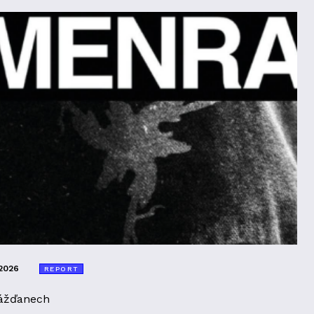
2026
REPORT
ážďanech