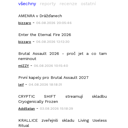
všechny
reporty
recenze
ostatní
AMENRA v Drážďanech
-
bizzaro
06.08.2026 20:05:46
Enter the Eternal Fire 2026
-
bizzaro
06.08.2026 12:12:30
Brutal Assault 2026 - proč jet a co tam
neminout
-
mIZZY
06.08.2026 10:15:40
První kapely pro Brutal Assault 2027
-
leif
04.08.2026 18:18:31
CRYPTIC SHIFT streamují skladbu
Cryogenically Frozen
-
AddSatan
03.08.2026 15:18:29
KRALLICE zveřejnili skladu Living Useless
Ritual