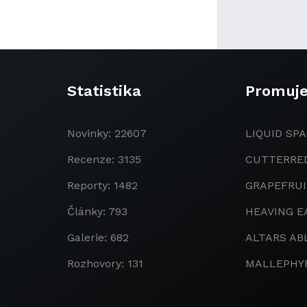
Statistika
Promuj
Novinky: 22607
LIQUID SPA
Recenze: 3135
CUTTERRE
Reporty: 1482
GRAPEFRU
Články: 793
HEAVING E
Galerie: 682
ALTARS AB
Rozhovory: 131
MALLEPHY