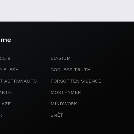
eme
CE 9
ELYSIUM
D FLESH
GODLESS TRUTH
IT ASTRONAUTS
FORGOTTEN SILENCE
ARTH
MORTHYMER
LAZE
MINDWORK
R
SNĚŤ