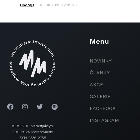
-
Ondrajs
03.08.2026 12:05:25
Menu
NOVINKY
ČLANKY
AKCE
GALERIE
FACEBOOK
INSTAGRAM
1999-2011 Marastjakcyp
2011-2024 MarastMusic
ISSN 2336-2758