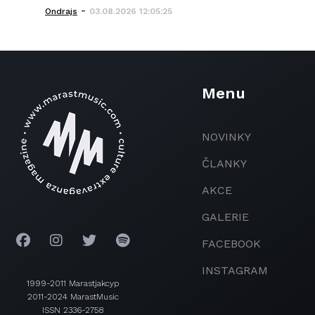
-
Ondrajs
03.08.2026 12:05:25
Menu
NOVINKY
ČLANKY
AKCE
GALERIE
FACEBOOK
INSTAGRAM
1999-2011 Marastjakcyp
2011-2024 MarastMusic
ISSN 2336-2758