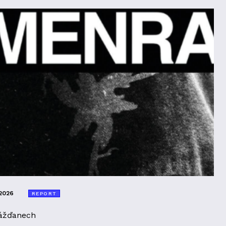
2026
REPORT
ážďanech