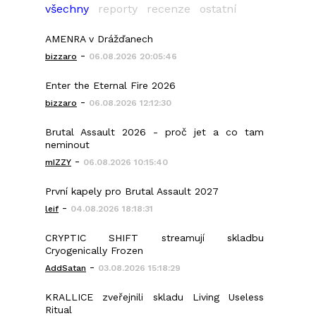
všechny
reporty
recenze
ostatní
AMENRA v Drážďanech
-
bizzaro
06.08.2026 20:05:46
Enter the Eternal Fire 2026
-
bizzaro
06.08.2026 12:12:30
Brutal Assault 2026 - proč jet a co tam
neminout
-
mIZZY
06.08.2026 10:15:40
První kapely pro Brutal Assault 2027
-
leif
04.08.2026 18:18:31
CRYPTIC SHIFT streamují skladbu
Cryogenically Frozen
-
AddSatan
03.08.2026 15:18:29
KRALLICE zveřejnili skladu Living Useless
Ritual