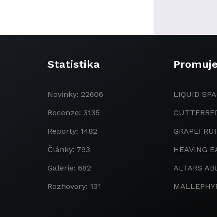
Statistika
Promuj
Novinky: 22606
LIQUID SPA
Recenze: 3135
CUTTERRE
Reporty: 1482
GRAPEFRU
Články: 793
HEAVING E
Galerie: 682
ALTARS AB
Rozhovory: 131
MALLEPHY