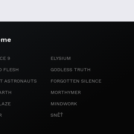
eme
CE 9
ELYSIUM
D FLESH
GODLESS TRUTH
IT ASTRONAUTS
FORGOTTEN SILENCE
ARTH
MORTHYMER
LAZE
MINDWORK
R
SNĚŤ