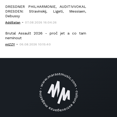
DRESDNER PHILHARMONIE, AUDITIVVOKAL
DRESDEN: Stravinskij, Ligeti, Messiaen,
Debussy
-
AddSatan
07.08.2026 16:04:26
Brutal Assault 2026 - proč jet a co tam
neminout
-
mIZZY
06.08.2026 10:15:40