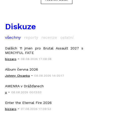
Diskuze
všechny
reporty
recenze
ostatní
Dalších 11 jmen pro Brutal Assault 2027 s
MERCYFUL FATE
-
bizzaro
08.08.2026 17:08:38
Album června 2026
-
Johnny_Chcanka
08.08.2026 14:25:17
AMENRA v Drážďanech
-
u
08.08.2026 00:13:53
Enter the Eternal Fire 2026
-
bizzaro
07.08.2026 17:08:53