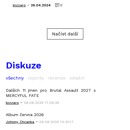
-
bizzaro
26.04.2024
0
Načíst další
Diskuze
všechny
reporty
recenze
ostatní
Dalších 11 jmen pro Brutal Assault 2027 s
MERCYFUL FATE
-
bizzaro
08.08.2026 17:08:38
Album června 2026
-
Johnny_Chcanka
08.08.2026 14:25:17