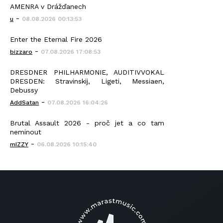
AMENRA v Drážďanech
-
u
08.08.2026 00:13:53
Enter the Eternal Fire 2026
-
bizzaro
07.08.2026 17:08:53
DRESDNER PHILHARMONIE, AUDITIVVOKAL
DRESDEN: Stravinskij, Ligeti, Messiaen,
Debussy
-
AddSatan
07.08.2026 16:04:26
Brutal Assault 2026 - proč jet a co tam
neminout
-
mIZZY
06.08.2026 10:15:40