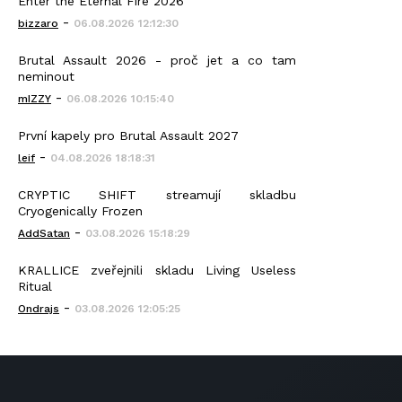
Enter the Eternal Fire 2026
-
bizzaro
06.08.2026 12:12:30
Brutal Assault 2026 - proč jet a co tam
neminout
-
mIZZY
06.08.2026 10:15:40
První kapely pro Brutal Assault 2027
-
leif
04.08.2026 18:18:31
CRYPTIC SHIFT streamují skladbu
Cryogenically Frozen
-
AddSatan
03.08.2026 15:18:29
KRALLICE zveřejnili skladu Living Useless
Ritual
-
Ondrajs
03.08.2026 12:05:25