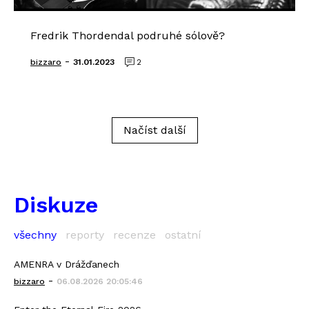
Fredrik Thordendal podruhé sólově?
-
bizzaro
31.01.2023
2
Načíst další
Diskuze
všechny
reporty
recenze
ostatní
AMENRA v Drážďanech
-
bizzaro
06.08.2026 20:05:46