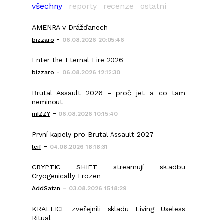
všechny
reporty
recenze
ostatní
AMENRA v Drážďanech
-
bizzaro
06.08.2026 20:05:46
Enter the Eternal Fire 2026
-
bizzaro
06.08.2026 12:12:30
Brutal Assault 2026 - proč jet a co tam
neminout
-
mIZZY
06.08.2026 10:15:40
První kapely pro Brutal Assault 2027
-
leif
04.08.2026 18:18:31
CRYPTIC SHIFT streamují skladbu
Cryogenically Frozen
-
AddSatan
03.08.2026 15:18:29
KRALLICE zveřejnili skladu Living Useless
Ritual