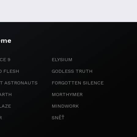
eme
CE 9
ELYSIUM
D FLESH
GODLESS TRUTH
IT ASTRONAUTS
FORGOTTEN SILENCE
ARTH
MORTHYMER
LAZE
MINDWORK
R
SNĚŤ