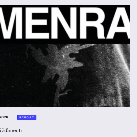
2026
REPORT
ážďanech