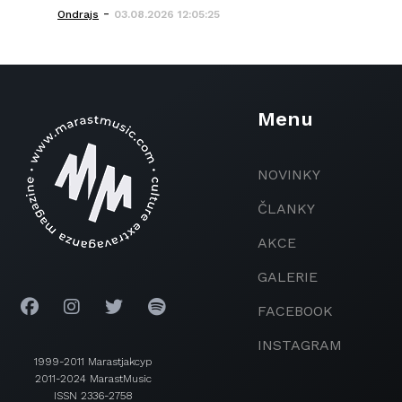
-
Ondrajs
03.08.2026 12:05:25
Menu
NOVINKY
ČLANKY
AKCE
GALERIE
FACEBOOK
INSTAGRAM
1999-2011 Marastjakcyp
2011-2024 MarastMusic
ISSN 2336-2758