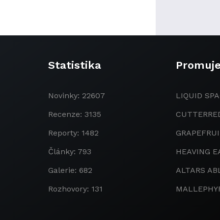
Statistika
Promuj
Novinky: 22607
LIQUID SPA
Recenze: 3135
CUTTERRE
Reporty: 1482
GRAPEFRU
Články: 793
HEAVING E
Galerie: 682
ALTARS AB
Rozhovory: 131
MALLEPHY