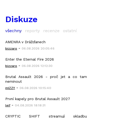
Diskuze
všechny
reporty
recenze
ostatní
AMENRA v Drážďanech
-
bizzaro
06.08.2026 20:05:46
Enter the Eternal Fire 2026
-
bizzaro
06.08.2026 12:12:30
Brutal Assault 2026 - proč jet a co tam
neminout
-
mIZZY
06.08.2026 10:15:40
První kapely pro Brutal Assault 2027
-
leif
04.08.2026 18:18:31
CRYPTIC SHIFT streamují skladbu