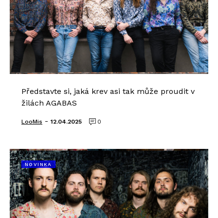
Představte si, jaká krev asi tak může proudit v
žilách AGABAS
-
LooMis
12.04.2025
0
NOVINKA