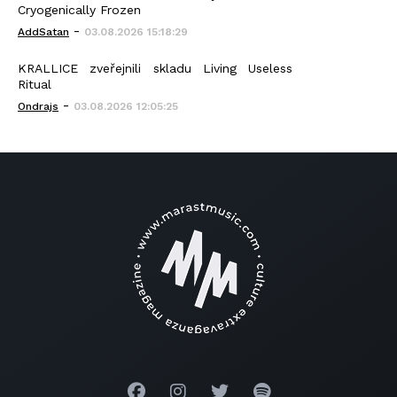
Cryogenically Frozen
-
AddSatan
03.08.2026 15:18:29
KRALLICE zveřejnili skladu Living Useless
Ritual
-
Ondrajs
03.08.2026 12:05:25