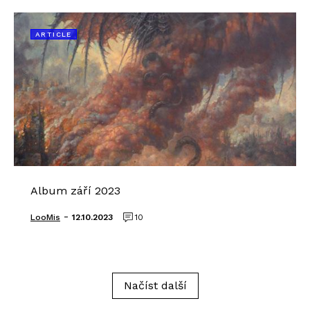
ARTICLE
Album září 2023
-
LooMis
12.10.2023
10
Načíst další