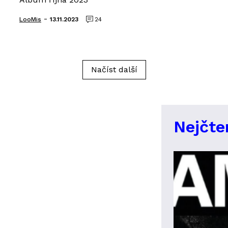
-
LooMis
13.11.2023
24
Načíst další
Nejčte