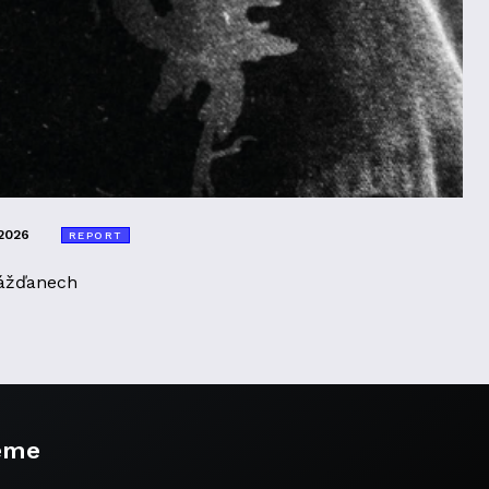
2026
REPORT
ážďanech
eme