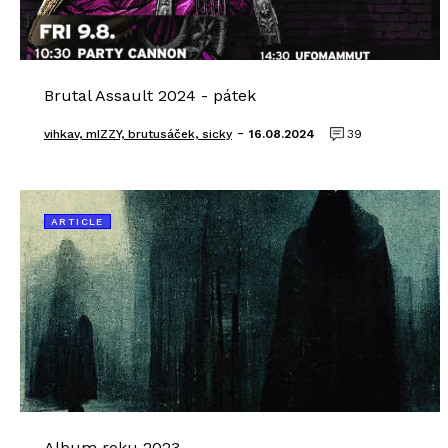
Brutal Assault 2024 - pátek
-
vihkav, mIZZY, brutusáček, sicky
16.08.2024
39
ARTICLE
Album roku 2023