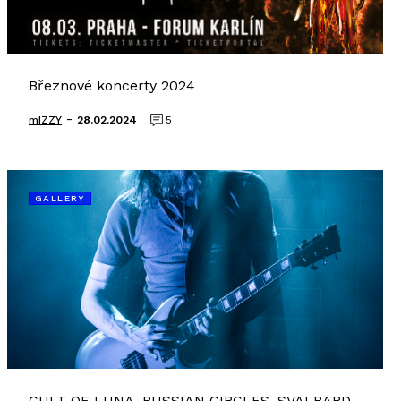
Březnové koncerty 2024
-
mIZZY
28.02.2024
5
GALLERY
CULT OF LUNA, RUSSIAN CIRCLES, SVALBARD