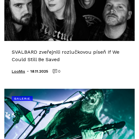
SVALBARD zveřejnili rozlučkovou píseň If We
Could Still Be Saved
-
LooMis
18.11.2025
0
GALERIE