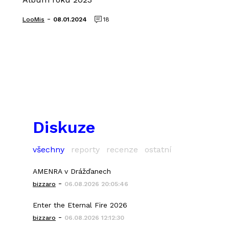
-
LooMis
08.01.2024
18
Diskuze
všechny
reporty
recenze
ostatní
AMENRA v Drážďanech
-
bizzaro
06.08.2026 20:05:46
Enter the Eternal Fire 2026
-
bizzaro
06.08.2026 12:12:30