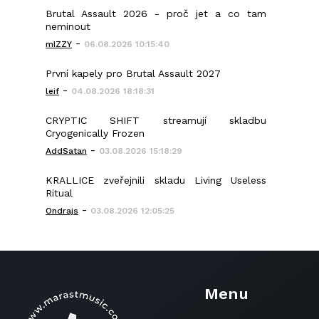
Brutal Assault 2026 - proč jet a co tam
neminout
-
mIZZY
06.08.2026 10:15:40
První kapely pro Brutal Assault 2027
-
leif
04.08.2026 18:18:31
CRYPTIC SHIFT streamují skladbu
Cryogenically Frozen
-
AddSatan
03.08.2026 15:18:29
KRALLICE zveřejnili skladu Living Useless
Ritual
-
Ondrajs
03.08.2026 12:05:25
Menu