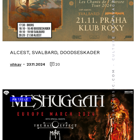
ALCEST, SVALBARD, DOODSESKADER
-
vihkav
23.11.2024
20
ARTICLE