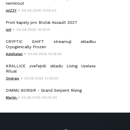
neminout
-
mIZZY
06.08.2026 10:15:40
První kapely pro Brutal Assault 2027
-
leif
04.08.2026 18:18:31
CRYPTIC SHIFT streamují skladbu
Cryogenically Frozen
-
AddSatan
03.08.2026 15:18:29
KRALLICE zveřejnili skladu Living Useless
Ritual
-
Ondrajs
03.08.2026 12:05:25
DIMMU BORGIR - Grand Serpent Rising
-
Martin
02.08.2026 05:06:34