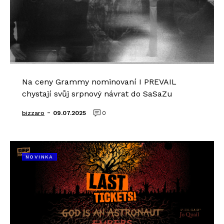
Na ceny Grammy nominovaní I PREVAIL
chystají svůj srpnový návrat do SaSaZu
-
bizzaro
09.07.2025
0
NOVINKA