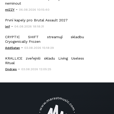
neminout
-
mIZZY
06.08.2026 10:15:40
První kapely pro Brutal Assault 2027
-
leif
04.08.2026 18:18:31
CRYPTIC SHIFT streamují skladbu
Cryogenically Frozen
-
AddSatan
03.08.2026 15:18:29
KRALLICE zveřejnili skladu Living Useless
Ritual
-
Ondrajs
03.08.2026 12:05:25