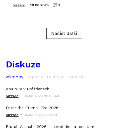
-
bizzaro
10.06.2025
0
Načíst další
Diskuze
všechny
reporty
recenze
ostatní
AMENRA v Drážďanech
-
bizzaro
06.08.2026 20:05:46
Enter the Eternal Fire 2026
-
bizzaro
06.08.2026 12:12:30
Brutal Assault 2026 - proč jet a co tam