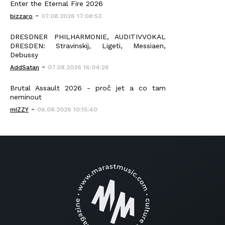
Enter the Eternal Fire 2026
-
bizzaro
07.08.2026 17:08:53
DRESDNER PHILHARMONIE, AUDITIVVOKAL
DRESDEN: Stravinskij, Ligeti, Messiaen,
Debussy
-
AddSatan
07.08.2026 16:04:26
Brutal Assault 2026 - proč jet a co tam
neminout
-
mIZZY
06.08.2026 10:15:40