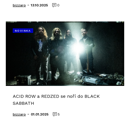
-
bizzaro
13.10.2025
0
NOVINKA
ACID ROW a REDZED se noří do BLACK
SABBATH
-
bizzaro
01.01.2025
5