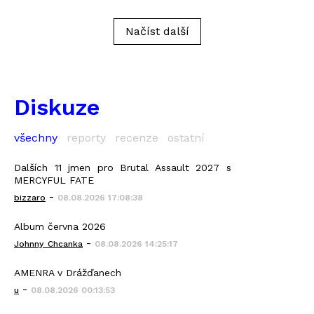
Načíst další
Diskuze
všechny
reporty
recenze
ostatní
Dalších 11 jmen pro Brutal Assault 2027 s
MERCYFUL FATE
-
bizzaro
08.08.2026 17:08:38
Album června 2026
-
Johnny_Chcanka
08.08.2026 14:25:17
AMENRA v Drážďanech
-
u
08.08.2026 00:13:53