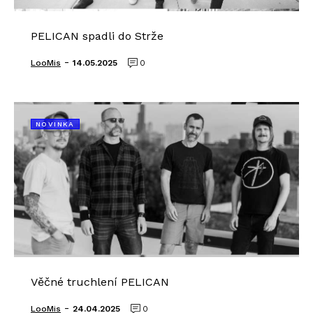
PELICAN spadli do Strže
-
LooMis
14.05.2025
0
NOVINKA
Věčné truchlení PELICAN
-
LooMis
24.04.2025
0