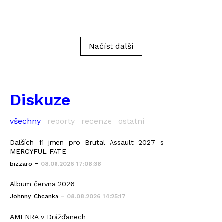
Načíst další
Diskuze
všechny
reporty
recenze
ostatní
Dalších 11 jmen pro Brutal Assault 2027 s
MERCYFUL FATE
-
bizzaro
08.08.2026 17:08:38
Album června 2026
-
Johnny_Chcanka
08.08.2026 14:25:17
AMENRA v Drážďanech