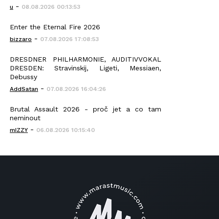
-
u
08.08.2026 00:13:53
Enter the Eternal Fire 2026
-
bizzaro
07.08.2026 17:08:53
DRESDNER PHILHARMONIE, AUDITIVVOKAL
DRESDEN: Stravinskij, Ligeti, Messiaen,
Debussy
-
AddSatan
07.08.2026 16:04:26
Brutal Assault 2026 - proč jet a co tam
neminout
-
mIZZY
06.08.2026 10:15:40