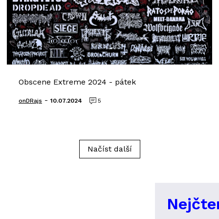
Obscene Extreme 2024 - pátek
-
onDRajs
10.07.2024
5
Načíst další
Nejčte