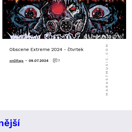
Obscene Extreme 2024 - čtvrtek
-
onDRajs
09.07.2024
7
nější