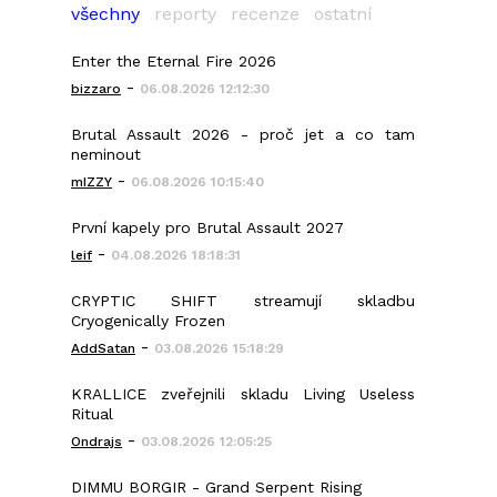
všechny
reporty
recenze
ostatní
Enter the Eternal Fire 2026
-
bizzaro
06.08.2026 12:12:30
Brutal Assault 2026 - proč jet a co tam
neminout
-
mIZZY
06.08.2026 10:15:40
První kapely pro Brutal Assault 2027
-
leif
04.08.2026 18:18:31
CRYPTIC SHIFT streamují skladbu
Cryogenically Frozen
-
AddSatan
03.08.2026 15:18:29
KRALLICE zveřejnili skladu Living Useless
Ritual
-
Ondrajs
03.08.2026 12:05:25
DIMMU BORGIR - Grand Serpent Rising