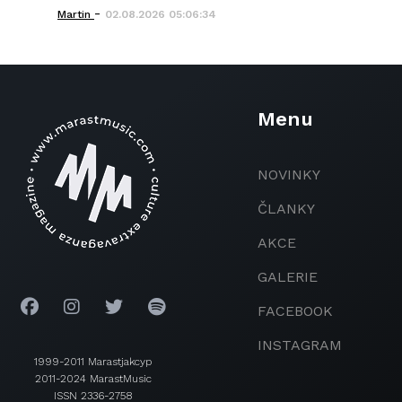
-
Martin
02.08.2026 05:06:34
Menu
NOVINKY
ČLANKY
AKCE
GALERIE
FACEBOOK
INSTAGRAM
1999-2011 Marastjakcyp
2011-2024 MarastMusic
ISSN 2336-2758