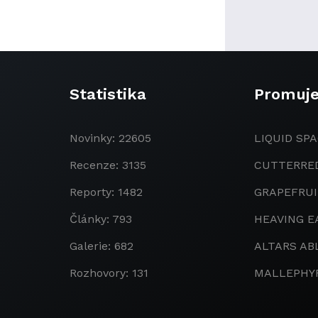
Statistika
Promuj
Novinky: 22605
LIQUID SPA
Recenze: 3135
CUTTERRE
Reporty: 1482
GRAPEFRU
Články: 793
HEAVING E
Galerie: 682
ALTARS AB
Rozhovory: 131
MALLEPHY