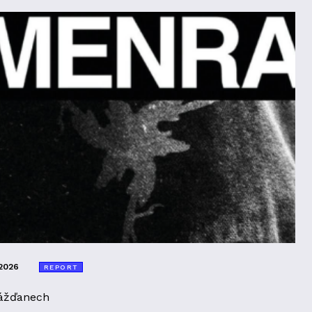
2026
REPORT
ážďanech