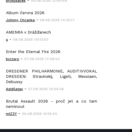
-
brutusáček
09.08.2026 12:40:48
Album června 2026
-
Johnny_Chcanka
08.08.2026 14:25:17
AMENRA v Drážďanech
-
u
08.08.2026 00:13:53
Enter the Eternal Fire 2026
-
bizzaro
07.08.2026 17:08:53
DRESDNER PHILHARMONIE, AUDITIVVOKAL
DRESDEN: Stravinskij, Ligeti, Messiaen,
Debussy
-
AddSatan
07.08.2026 16:04:26
Brutal Assault 2026 - proč jet a co tam
neminout
-
mIZZY
06.08.2026 10:15:40