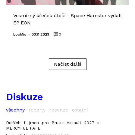
Vesmírný křeček útočí - Space Hamster vydali
EP EON
-
LooMis
03.11.2023
0
Načíst další
Diskuze
všechny
reporty
recenze
ostatní
Dalších 11 jmen pro Brutal Assault 2027 s
MERCYFUL FATE