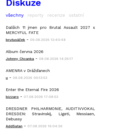
Diskuze
všechny
reporty
recenze
ostatní
Dalších 11 jmen pro Brutal Assault 2027 s
MERCYFUL FATE
-
brutusáček
09.08.2026 12:40:48
Album června 2026
-
Johnny_Chcanka
08.08.2026 14:25:17
AMENRA v Drážďanech
-
u
08.08.2026 00:13:53
Enter the Eternal Fire 2026
-
bizzaro
07.08.2026 17:08:53
DRESDNER PHILHARMONIE, AUDITIVVOKAL
DRESDEN: Stravinskij, Ligeti, Messiaen,
Debussy
-
AddSatan
07.08.2026 16:04:26