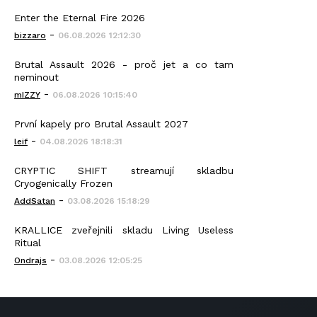
Enter the Eternal Fire 2026
-
bizzaro
06.08.2026 12:12:30
Brutal Assault 2026 - proč jet a co tam
neminout
-
mIZZY
06.08.2026 10:15:40
První kapely pro Brutal Assault 2027
-
leif
04.08.2026 18:18:31
CRYPTIC SHIFT streamují skladbu
Cryogenically Frozen
-
AddSatan
03.08.2026 15:18:29
KRALLICE zveřejnili skladu Living Useless
Ritual
-
Ondrajs
03.08.2026 12:05:25