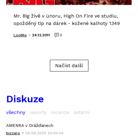
Mr. Big živě v únoru, High On Fire ve studiu,
opožděný tip na dárek - kožené kalhoty 1349
-
LooMis
24.12.2011
0
Načíst další
Diskuze
všechny
reporty
recenze
ostatní
AMENRA v Drážďanech
-
bizzaro
06.08.2026 20:05:46