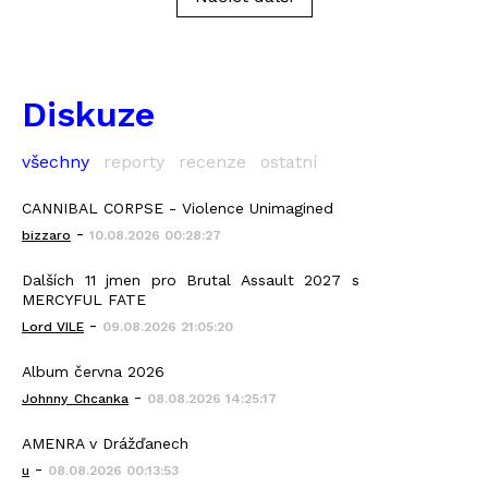
Diskuze
všechny
reporty
recenze
ostatní
CANNIBAL CORPSE - Violence Unimagined
-
bizzaro
10.08.2026 00:28:27
Dalších 11 jmen pro Brutal Assault 2027 s
MERCYFUL FATE
-
Lord VILE
09.08.2026 21:05:20
Album června 2026
-
Johnny_Chcanka
08.08.2026 14:25:17
AMENRA v Drážďanech
-
u
08.08.2026 00:13:53