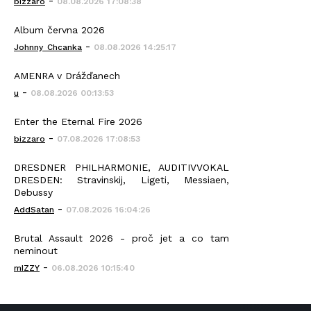
-
bizzaro
08.08.2026 17:08:38
Album června 2026
-
Johnny_Chcanka
08.08.2026 14:25:17
AMENRA v Drážďanech
-
u
08.08.2026 00:13:53
Enter the Eternal Fire 2026
-
bizzaro
07.08.2026 17:08:53
DRESDNER PHILHARMONIE, AUDITIVVOKAL
DRESDEN: Stravinskij, Ligeti, Messiaen,
Debussy
-
AddSatan
07.08.2026 16:04:26
Brutal Assault 2026 - proč jet a co tam
neminout
-
mIZZY
06.08.2026 10:15:40