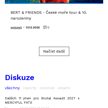
BERT & FRIENDS - České moře tour & 10.
narozeniny
-
mrkvivit
13.12.2025
0
Načíst další
Diskuze
všechny
reporty
recenze
ostatní
Dalších 11 jmen pro Brutal Assault 2027 s
MERCYFUL FATE