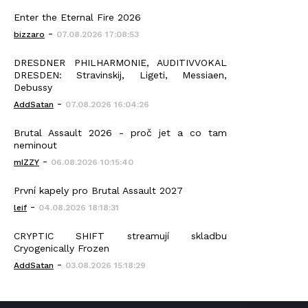
Enter the Eternal Fire 2026
-
bizzaro
07.08.2026 17:08:53
DRESDNER PHILHARMONIE, AUDITIVVOKAL
DRESDEN: Stravinskij, Ligeti, Messiaen,
Debussy
-
AddSatan
07.08.2026 16:04:26
Brutal Assault 2026 - proč jet a co tam
neminout
-
mIZZY
06.08.2026 10:15:40
První kapely pro Brutal Assault 2027
-
leif
04.08.2026 18:18:31
CRYPTIC SHIFT streamují skladbu
Cryogenically Frozen
-
AddSatan
03.08.2026 15:18:29