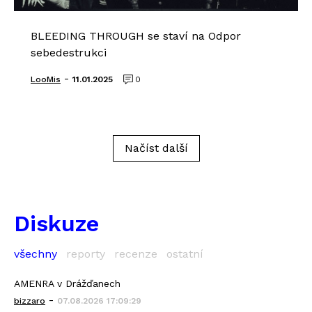
BLEEDING THROUGH se staví na Odpor
sebedestrukci
-
LooMis
11.01.2025
0
Načíst další
Diskuze
všechny
reporty
recenze
ostatní
AMENRA v Drážďanech
-
bizzaro
07.08.2026 17:09:29