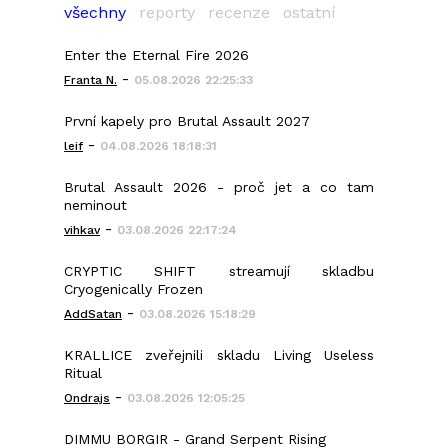
všechny
reporty
recenze
ostatní
Enter the Eternal Fire 2026
-
Franta N.
05.08.2026 22:25:33
První kapely pro Brutal Assault 2027
-
leif
04.08.2026 18:18:31
Brutal Assault 2026 - proč jet a co tam
neminout
-
vihkav
03.08.2026 22:17:24
CRYPTIC SHIFT streamují skladbu
Cryogenically Frozen
-
AddSatan
03.08.2026 15:18:29
KRALLICE zveřejnili skladu Living Useless
Ritual
-
Ondrajs
03.08.2026 12:05:25
DIMMU BORGIR - Grand Serpent Rising