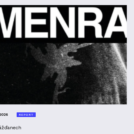
2026
REPORT
ážďanech