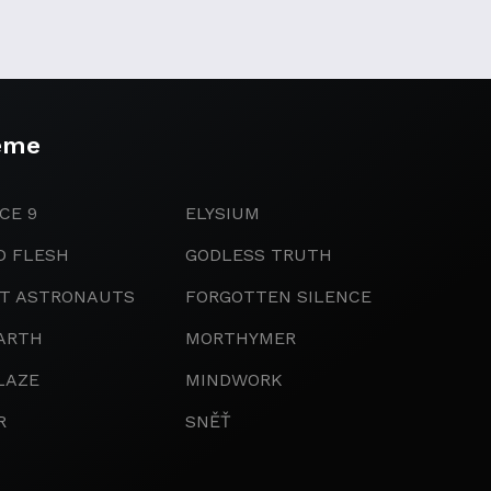
eme
CE 9
ELYSIUM
D FLESH
GODLESS TRUTH
IT ASTRONAUTS
FORGOTTEN SILENCE
ARTH
MORTHYMER
LAZE
MINDWORK
R
SNĚŤ