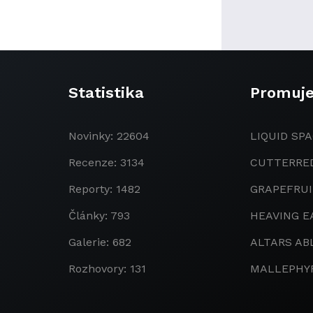
Statistika
Promuj
Novinky: 22604
LIQUID SPA
Recenze: 3134
CUTTERRE
Reporty: 1482
GRAPEFRU
Články: 793
HEAVING E
Galerie: 682
ALTARS AB
Rozhovory: 131
MALLEPHY