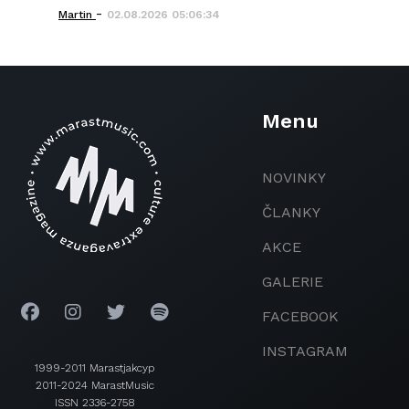
-
Martin
02.08.2026 05:06:34
Menu
NOVINKY
ČLANKY
AKCE
GALERIE
FACEBOOK
INSTAGRAM
1999-2011 Marastjakcyp
2011-2024 MarastMusic
ISSN 2336-2758