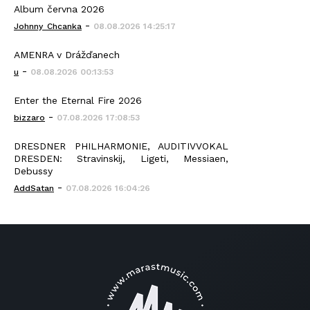
Album června 2026
-
Johnny_Chcanka
08.08.2026 14:25:17
AMENRA v Drážďanech
-
u
08.08.2026 00:13:53
Enter the Eternal Fire 2026
-
bizzaro
07.08.2026 17:08:53
DRESDNER PHILHARMONIE, AUDITIVVOKAL
DRESDEN: Stravinskij, Ligeti, Messiaen,
Debussy
-
AddSatan
07.08.2026 16:04:26