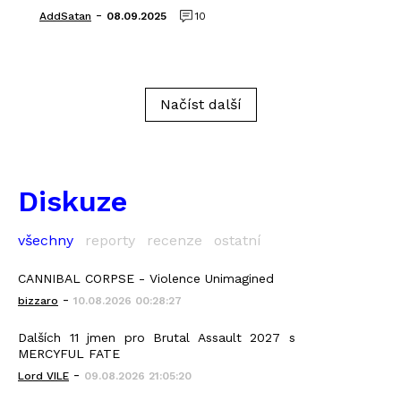
-
AddSatan
08.09.2025
10
Načíst další
Diskuze
všechny
reporty
recenze
ostatní
CANNIBAL CORPSE - Violence Unimagined
-
bizzaro
10.08.2026 00:28:27
Dalších 11 jmen pro Brutal Assault 2027 s
MERCYFUL FATE
-
Lord VILE
09.08.2026 21:05:20