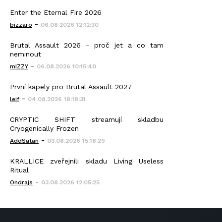
Enter the Eternal Fire 2026
-
bizzaro
06.08.2026 12:12:30
Brutal Assault 2026 - proč jet a co tam
neminout
-
mIZZY
06.08.2026 10:15:40
První kapely pro Brutal Assault 2027
-
leif
04.08.2026 18:18:31
CRYPTIC SHIFT streamují skladbu
Cryogenically Frozen
-
AddSatan
03.08.2026 15:18:29
KRALLICE zveřejnili skladu Living Useless
Ritual
-
Ondrajs
03.08.2026 12:05:25