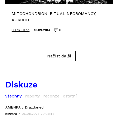
MITOCHONDRION, RITUAL NECROMANCY,
AUROCH
-
Black_Hand
13.09.2014
6
Načíst další
Diskuze
všechny
reporty
recenze
ostatní
AMENRA v Drážďanech
-
bizzaro
06.08.2026 20:05:46