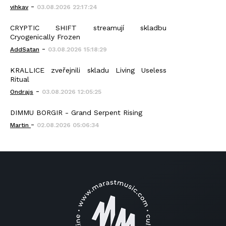
-
vihkav
03.08.2026 22:17:24
CRYPTIC SHIFT streamují skladbu
Cryogenically Frozen
-
AddSatan
03.08.2026 15:18:29
KRALLICE zveřejnili skladu Living Useless
Ritual
-
Ondrajs
03.08.2026 12:05:25
DIMMU BORGIR - Grand Serpent Rising
-
Martin
02.08.2026 05:06:34