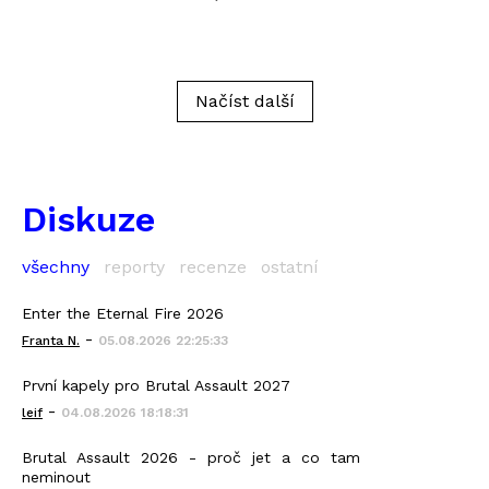
Načíst další
Diskuze
všechny
reporty
recenze
ostatní
Enter the Eternal Fire 2026
-
Franta N.
05.08.2026 22:25:33
První kapely pro Brutal Assault 2027
-
leif
04.08.2026 18:18:31
Brutal Assault 2026 - proč jet a co tam
neminout